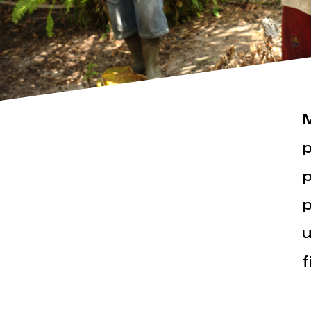
M
Actualités
Espace pr
p
p
p
u
f