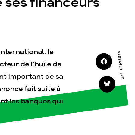
de ses financeurs
JE M'IMPLIQUE
nternational, le
PARTAGER SUR
tact
teur de l'huile de
nt important de sa
nonce fait suite à
nt les banques qui