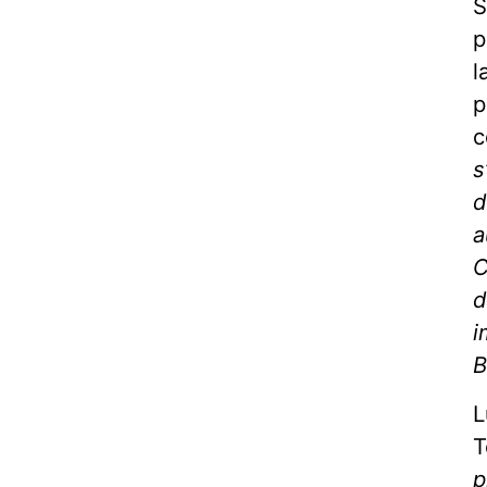
S
p
l
p
c
s
d
a
C
d
i
B
L
T
p