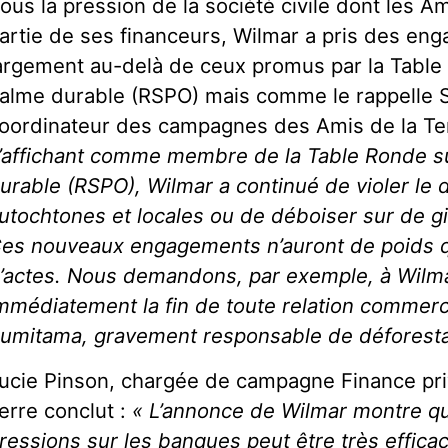
ous la pression de la société civile dont les Am
artie de ses financeurs, Wilmar a pris des eng
argement au-delà de ceux promus par la Table 
alme durable (RSPO) mais comme le rappelle 
oordinateur des campagnes des Amis de la Te
’affichant comme membre de la Table Ronde su
urable (RSPO), Wilmar a continué de violer le 
utochtones et locales ou de déboiser sur de g
es nouveaux engagements n’auront de poids que
’actes. Nous demandons, par exemple, à Wilm
mmédiatement la fin de toute relation commerci
umitama, gravement responsable de déforestat
ucie Pinson, chargée de campagne Finance pri
erre conclut :
« L’annonce de Wilmar montre qu
ressions sur les banques peut être très effica