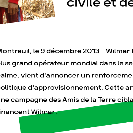
civile et 
ontreuil, le 9 décembre 2013 - Wilmar I
esse
Publications
Con
lus grand opérateur mondial dans le sec
alme, vient d'annoncer un renforceme
olitique d'approvisionnement. Cette an
ne campagne des Amis de la Terre cibla
inancent Wilmar.