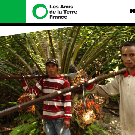
N
Nous connaître
Nos camp
Histoire
Total, rendez-
tribunal
Manifeste
Gaz « naturel »
enfumage
Missions et méthodes
Mode : une te
Valeurs
destructrice
Équipes et
Gaz au Mozambi
fonctionnement
violence TOTAL
Le réseau dans le monde
Nos autres ca
Nos alliés
Je soutiens les Amis de la
Terre