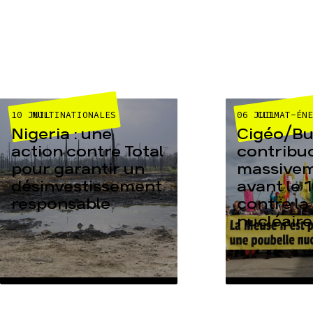
10 JUIL
06 JUIL
MULTINATIONALES
CLIMAT-ÉN
Nigeria : une
Cigéo/Bur
action contre Total
contribu
pour garantir un
massive
désinvestissement
avant le 1
responsable
contre la
nucléaire