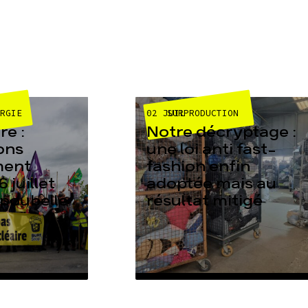
02 JUIL
ERGIE
SURPRODUCTION
e :
Notre décryptage :
ons
une loi anti fast-
ment
fashion enfin
6 juillet
adoptée mais au
 poubelle
résultat mitigé