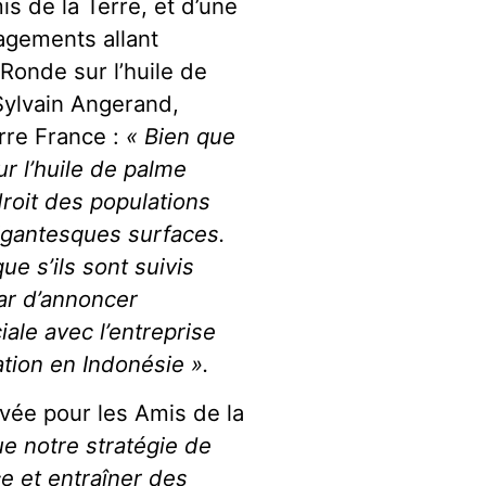
is de la Terre, et d’une
agements allant
Ronde sur l’huile de
Sylvain Angerand,
rre France :
« Bien que
r l’huile de palme
droit des populations
igantesques surfaces.
 s’ils sont suivis
ar d’annoncer
ale avec l’entreprise
ion en Indonésie ».
vée pour les Amis de la
e notre stratégie de
ce et entraîner des