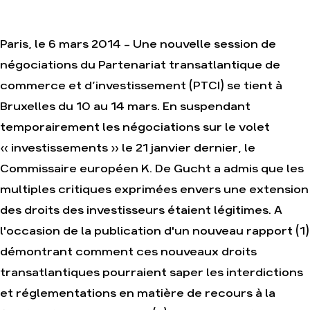
Je soutiens les
Amis de la Terre
Paris, le 6 mars 2014 - Une nouvelle session de
négociations du Partenariat transatlantique de
Agir
Nos
commerce et d’investissement (PTCI) se tient à
thématiques
Faire un don
Bruxelles du 10 au 14 mars. En suspendant
Climat – Énergie
S'engager sur le
temporairement les négociations sur le volet
terrain
Surproduction
« investissements » le 21 janvier dernier, le
Agir au quotidien
Agriculture
Soutenir les
Commissaire européen K. De Gucht a admis que les
Finance
campagnes
multiples critiques exprimées envers une extension
Multinationales
Transmettre tout
ou partie de son
des droits des investisseurs étaient légitimes. A
Forêts
patrimoine
l'occasion de la publication d'un nouveau rapport (1)
Télécharger
gratuitement les
démontrant comment ces nouveaux droits
guides éco-
citoyens
transatlantiques pourraient saper les interdictions
et réglementations en matière de recours à la