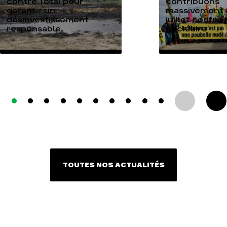
contre Total pour
contribuons
garantir un
massivement a
désinvestissement
juillet contre
responsable
nucléaire
TOUTES NOS ACTUALITÉS