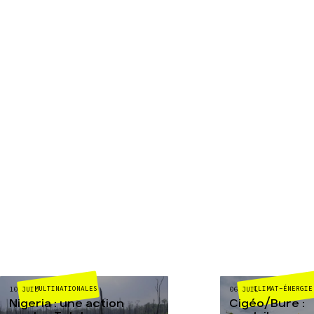
MULTINATIONALES
CLIMAT-ÉNERGIE
10 JUIL
06 JUIL
Nigeria : une action
Cigéo/Bure :