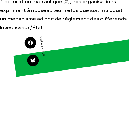
fracturation hydraulique (2), nos organisations
Actualités
expriment à nouveau leur refus que soit introduit
Groupes
locaux
un mécanisme ad hoc de règlement des différends
Espace presse
Investisseur/État.
Publications
PARTAGER SUR
Contact