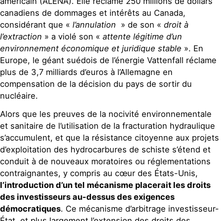
américain (ALENA). Elle réclame 250 millions de dollars
canadiens de dommages et intérêts au Canada,
considérant que «
l’annulation
» de son «
droit à
l’extraction
» a violé son «
attente légitime d’un
environnement économique et juridique stable
». En
Europe, le géant suédois de l’énergie Vattenfall réclame
plus de 3,7 milliards d’euros à l’Allemagne en
compensation de la décision du pays de sortir du
nucléaire.
Alors que les preuves de la nocivité environnementale
et sanitaire de l’utilisation de la fracturation hydraulique
s’accumulent, et que la résistance citoyenne aux projets
d’exploitation des hydrocarbures de schiste s’étend et
conduit à de nouveaux moratoires ou réglementations
contraignantes, y compris au cœur des États-Unis,
l’introduction d’un tel mécanisme placerait les droits
des investisseurs au-dessus des exigences
démocratiques
. Ce mécanisme d’arbitrage investisseur-
État, et plus largement l’extension des droits des