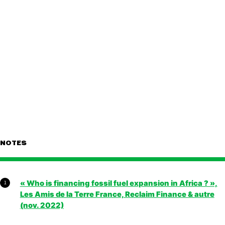
NOTES
« Who is financing fossil fuel expansion in Africa ? »,
1
Les Amis de la Terre France, Reclaim Finance & autre
(nov. 2022)