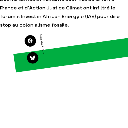
France et d’Action Justice Climat ont infiltré le
forum « Invest in African Energy » (IAE) pour dire
Agir
Nos
stop au colonialisme fossile.
thématiques
Faire un don
Climat – Énergie
PARTAGER SUR
S'engager sur le
terrain
Surproduction
Agir au quotidien
Agriculture
Soutenir les
Finance
campagnes
Multinationales
Transmettre tout ou
partie de son
Forêts
patrimoine
Télécharger
gratuitement les
guides éco-citoyens
Actualités
Groupes
locaux