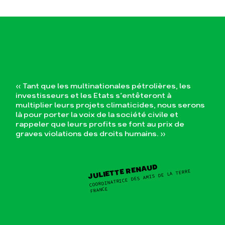
« Tant que les multinationales pétrolières, les
investisseurs et les Etats s’entêteront à
multiplier leurs projets climaticides, nous serons
là pour porter la voix de la société civile et
rappeler que leurs profits se font au prix de
graves violations des droits humains. »
JULIETTE RENAUD
COORDINATRICE DES AMIS DE LA TERRE
FRANCE