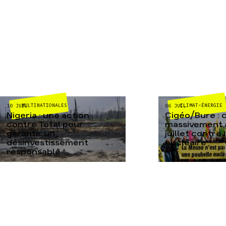
MULTINATIONALES
CLIMAT-ÉNERGIE
10 JUIL
06 JUIL
Nigeria : une action
Cigéo/Bure : 
contre Total pour
massivement a
garantir un
juillet contre
désinvestissement
nucléaire
responsable