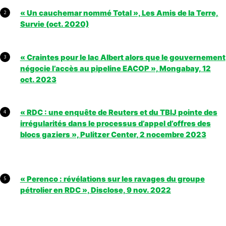
« Un cauchemar nommé Total », Les Amis de la Terre,
2
Survie (oct. 2020)
« Craintes pour le lac Albert alors que le gouvernement
3
négocie l’accès au pipeline EACOP », Mongabay, 12
oct. 2023
« RDC : une enquête de Reuters et du TBIJ pointe des
4
irrégularités dans le processus d’appel d’offres des
blocs gaziers », Pulitzer Center, 2 nocembre 2023
« Perenco : révélations sur les ravages du groupe
5
pétrolier en RDC », Disclose, 9 nov. 2022