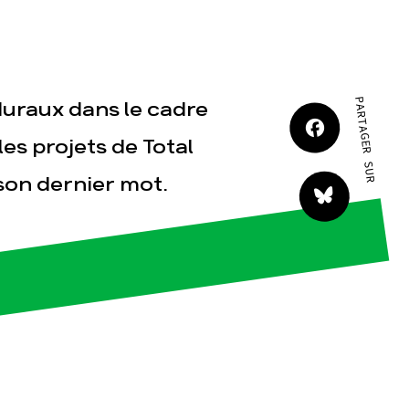
JE M'IMPLIQUE
PARTAGER SUR
duraux dans le cadre
es projets de Total
 son dernier mot.
tact