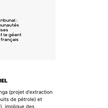
ribunal :
munautés
ises
t le géant
 français
IEL
nga (projet d’extraction
uits de pétrole) et
), implique des