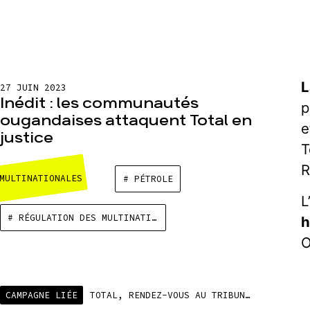
L
27 JUIN 2023
Inédit : les communautés
p
ougandaises attaquent Total en
e
justice
T
R
MULTINATIONALES
# PÉTROLE
L
# RÉGULATION DES MULTINATIONALES
O
CAMPAGNE LIÉE
TOTAL, RENDEZ-VOUS AU TRIBUNAL