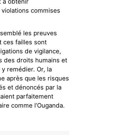
t à obtenir
s violations commises
ssemblé les preuves
t ces failles sont
igations de vigilance,
ons des droits humains et
t y remédier. Or, la
e après que les risques
és et dénoncés par la
étaient parfaitement
itaire comme l’Ouganda.