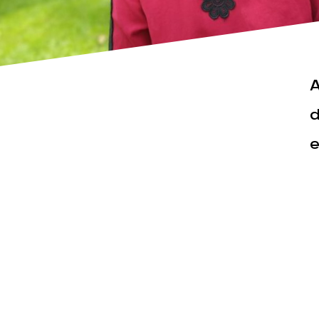
A
d
e
Actualités
Espace pr