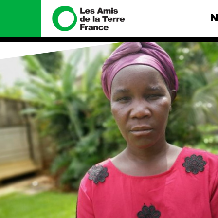
N
Nous connaître
Nos camp
Histoire
Total, rendez-
tribunal
Manifeste
Gaz « naturel »
enfumage
Missions et méthodes
Mode : une te
Valeurs
destructrice
Équipes et
Gaz au Mozambi
fonctionnement
violence TOTAL
Le réseau dans le monde
Nos autres ca
Nos alliés
Je soutiens les Amis de la
Terre