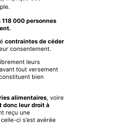
ple.
 1
18
000 personnes
ent.
té
contraintes
de céder
leur consentement.
 librement leurs
 avant tout versement
constituent bien
.
ies alimentaires
, voire
 donc leur droit à
ent reçu une
celle-ci s’est avérée