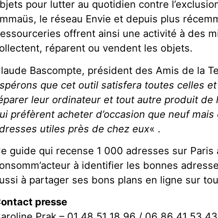
bjets pour lutter au quotidien contre l’exclus
mmaüs, le réseau Envie et depuis plus récem
essourceries offrent ainsi une activité à des m
ollectent, réparent ou vendent les objets.
laude Bascompte, président des Amis de la Ter
spérons que cet outil satisfera toutes celles et
éparer leur ordinateur et tout autre produit de 
ui préfèrent acheter d’occasion que neuf mais 
dresses utiles près de chez eux
« .
e guide qui recense 1 000 adresses sur Paris 
onsomm’acteur à identifier les bonnes adresse
ussi à partager ses bons plans en ligne sur tout 
ontact presse
aroline Prak – 01 48 51 18 96 / 06 86 41 53 43