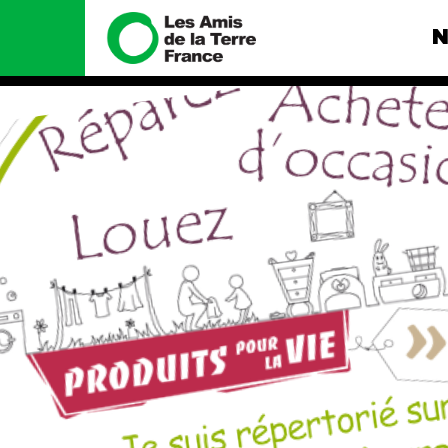
N
Nous connaître
Nos camp
Histoire
Total, rendez-
tribunal
Manifeste
Gaz « naturel »
enfumage
Missions et méthodes
Mode : une te
Valeurs
destructrice
Équipes et
Gaz au Mozambi
fonctionnement
violence TOTAL
Le réseau dans le monde
Nos autres ca
Nos alliés
Je soutiens les Amis de la
Terre