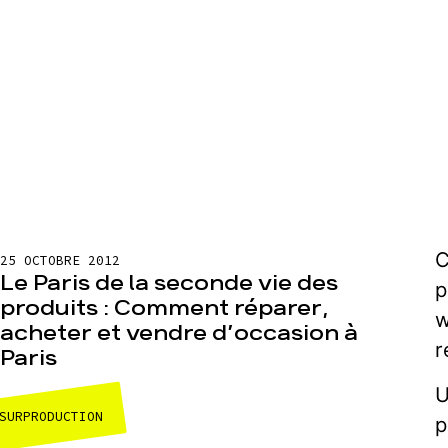
C
25 OCTOBRE 2012
Le Paris de la seconde vie des
p
produits : Comment réparer,
w
acheter et vendre d’occasion à
r
Paris
U
SURPRODUCTION
p