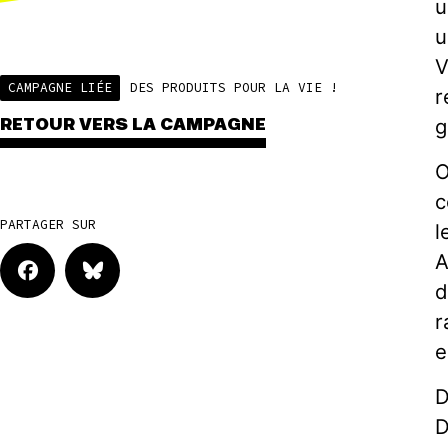
u
u
V
CAMPAGNE LIÉE
DES PRODUITS POUR LA VIE !
r
g
RETOUR VERS LA CAMPAGNE
O
c
PARTAGER SUR
l
A
d
r
e
D
D