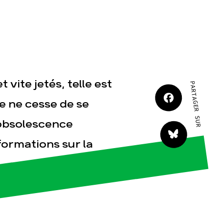
JE M'IMPLIQUE
 vite jetés, telle est
PARTAGER SUR
tact
ie ne cesse de se
l’obsolescence
ormations sur la