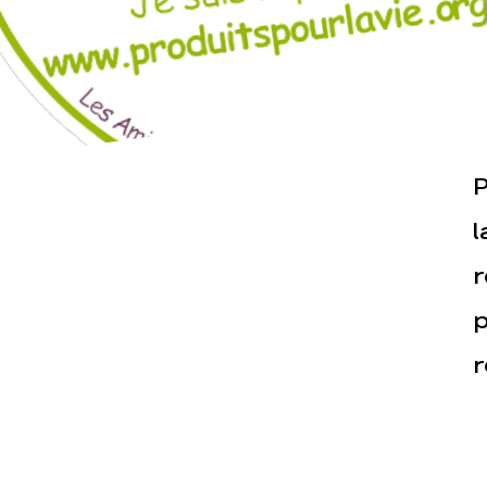
P
Actualités
Espace pr
l
r
p
r