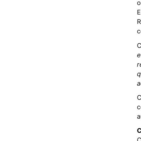
o
E
R
c
C
e
r
q
a
C
c
a
C
C