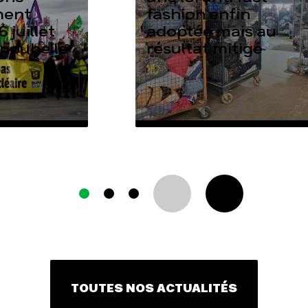
ment
fashion enfin
6 juillet
adoptée mais au
 poubelle
résultat mitigé
TOUTES NOS ACTUALITÉS