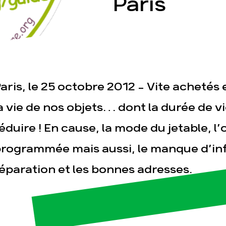
Paris
aris, le 25 octobre 2012 – Vite achetés et
esse
Publications
Con
a vie de nos objets… dont la durée de v
éduire ! En cause, la mode du jetable, 
rogrammée mais aussi, le manque d’inf
éparation et les bonnes adresses.