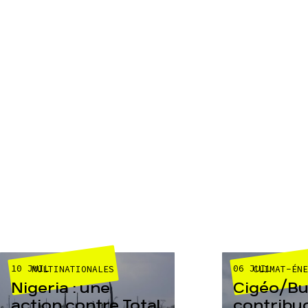
10 JUIL
06 JUIL
MULTINATIONALES
CLIMAT-ÉN
Nigeria : une
Cigéo/Bur
action contre Total
contribu