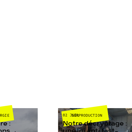
02 JUIL
ERGIE
SURPRODUCTION
e :
Notre décryptage :
ons
une loi anti fast-