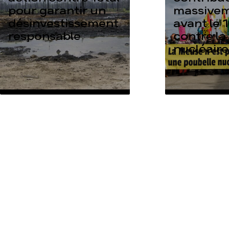
pour garantir un
massive
désinvestissement
avant le 1
responsable
contre la
nucléaire