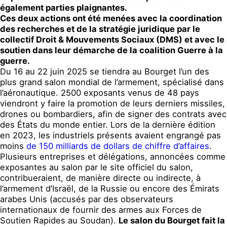
également parties plaignantes.
Ces deux actions ont été menées
avec l
a coordination
des recherches et de la stratégie juridique
par le
collectif
Droit & Mouvements Sociaux (DMS) et
avec
le
soutien
dans leur d
é
marche
de la coalition Guerre à la
guerre.
Du 16 au 22 juin 2025 se tiendra au Bourget l’un des
plus grand salon mondial de l’a
rmement, spécialisé dans
l’aéronautiqu
e. 2500 exposants venus de 48 pays
viendront y faire la promotion de leurs derniers missiles,
drones ou bombardiers, afin de signer des contrats avec
des États du monde entier. Lors de la dernière édition
en 2023, les industriels présents avaient engrangé pas
moins
de 150 milliards de dollars de chiffre d’affaires
.
P
lusieurs entreprises
et délégations
,
annoncées comme
exposantes au salon
par
le site officiel du salon,
contribuer
aient
, de manière directe ou indirecte, à
l’armement d’Israël, de la Russie ou encore des Émirats
arabes
U
nis
(accusés par des observateurs
internationaux de fournir des armes aux Forces de
Soutien Rapides au Soudan).
Le salon du Bourget fait la