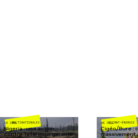
MULTINATIONALES
CLIMAT-ÉNERGIE
10 JUIL
06 JUIL
Nigeria : une action
Cigéo/Bure : 
contre Total pour garantir
massivement a