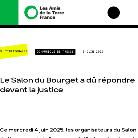
Nous connaître
Nos campagnes
MULTINATIONALES
COMMUNIQUÉ DE PRESSE
5 JUIN 2025
Histoire
Total, rendez-vous
au tribunal
Manifeste
Gaz « naturel », le
grand enfumage
Missions et méthodes
Le Salon du Bourget a dû répondre
Mode : une tendance
Valeurs
destructrice
devant la justice
Équipes et
Gaz au Mozambique,
fonctionnement
la violence TOTAL(e)
Le réseau dans le
Nos autres
monde
campagnes
Nos alliés
Je soutiens les Amis
de la Terre
Ce mercredi 4 juin 2025, les organisateurs du Salon