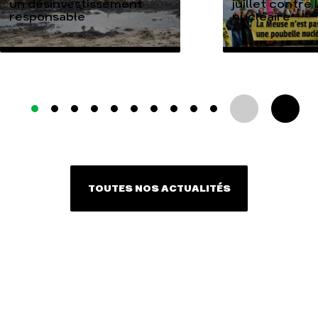
un désinvestissement
juillet contre
responsable
nucléaire
TOUTES NOS ACTUALITÉS