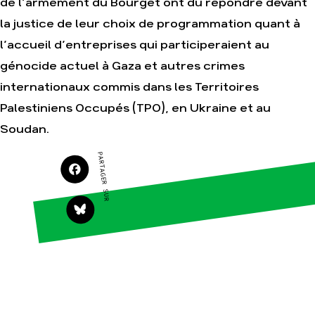
de l’armement du Bourget ont dû répondre devant
la justice de leur choix de programmation quant à
Agir
Nos thématiques
l’accueil d’entreprises qui participeraient au
Faire un don
Climat – Énergie
génocide actuel à Gaza et autres crimes
S'engager sur le
Surproduction
terrain
internationaux commis dans les Territoires
Agriculture
Agir au quotidien
Palestiniens Occupés (TPO), en Ukraine et au
Finance
Soutenir les
Soudan.
campagnes
Multinationales
Transmettre tout ou
Forêts
PARTAGER SUR
partie de son
patrimoine
Télécharger
gratuitement les
guides éco-citoyens
Actualités
Groupes
locaux
Espace presse