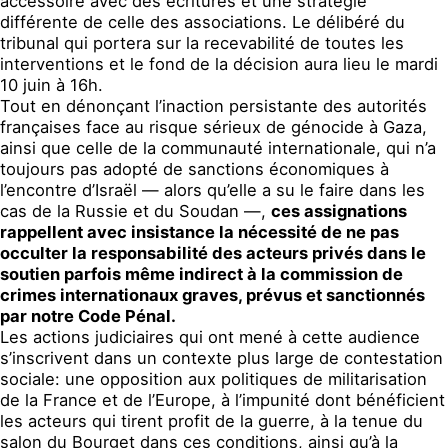
accessoire avec des écritures et une stratégie
différente de celle des associations. Le délibéré du
tribunal qui portera sur la recevabilité de toutes les
interventions et le fond de la décision aura lieu le mardi
10 juin à 16h.
Tout en dénonçant l’inaction persistante des autorités
françaises face au risque sérieux de génocide à Gaza,
ainsi que celle de la communauté internationale, qui n’a
toujours pas adopté de sanctions économiques à
l’encontre d’Israël — alors qu’elle a su le faire dans les
cas de la Russie et du Soudan —,
ces assignations
rappellent avec insistance la nécessité de ne pas
occulter la responsabilité des acteurs privés dans le
soutien parfois même indirect à la commission de
crimes internationaux graves, prévus et sanctionnés
par notre Code Pénal.
Les actions ju
diciaires
qui ont mené à cette audience
s’inscrivent dans un contexte
plus large
de contestation
sociale
: une opposition
aux
politiques de militarisation
de la France et de l’Europe,
à
l’impunité
dont bénéficient
le
s
acteurs qui tirent profit de la guerre,
à
la tenue du
salon du Bourget dans
ces conditions
,
ainsi qu’à
la