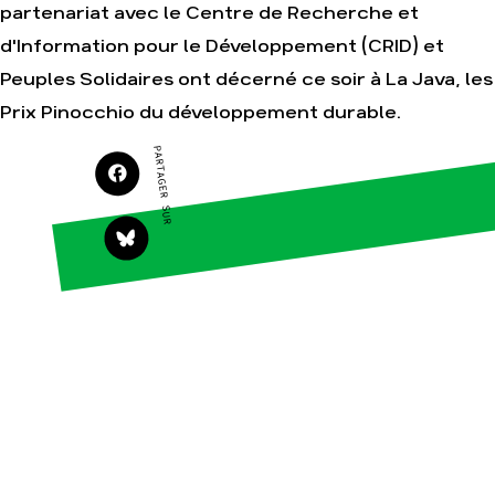
partenariat avec le Centre de Recherche et
d'Information pour le Développement (CRID) et
Agir
Nos
Peuples Solidaires ont décerné ce soir à La Java, les
thématiques
Faire un don
Prix Pinocchio du développement durable.
Climat – Énergie
S'engager sur le
terrain
Surproduction
PARTAGER SUR
Agir au quotidien
Agriculture
Soutenir les
Finance
campagnes
Multinationales
Transmettre tout ou
partie de son
Forêts
patrimoine
Télécharger
gratuitement les
guides éco-citoyens
Actualités
Groupes
locaux
Espace presse