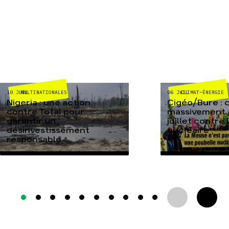
MULTINATIONALES
CLIMAT-ÉNERGIE
10 JUIL
06 JUIL
Nigeria : une action
Cigéo/Bure : 
contre Total pour
massivement a
garantir un
juillet contre
désinvestissement
nucléaire
responsable