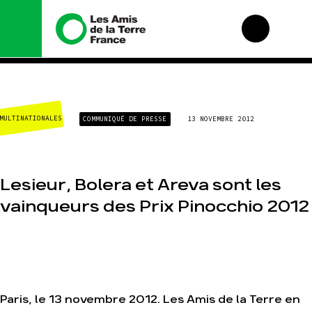
Nous connaître
Nos campagnes
MULTINATIONALES
COMMUNIQUÉ DE PRESSE
13 NOVEMBRE 2012
Histoire
Total, rendez-vous
au tribunal
Manifeste
Gaz « naturel », le
grand enfumage
Missions et
méthodes
Lesieur, Bolera et Areva sont les
Mode : une tendance
destructrice
Valeurs
vainqueurs des Prix Pinocchio 2012
Gaz au Mozambique,
Équipes et
la violence TOTAL(e)
fonctionnement
Nos autres
Le réseau dans le
campagnes
monde
Nos alliés
Je soutiens les Amis
Paris, le 13 novembre 2012. Les Amis de la Terre en
de la Terre