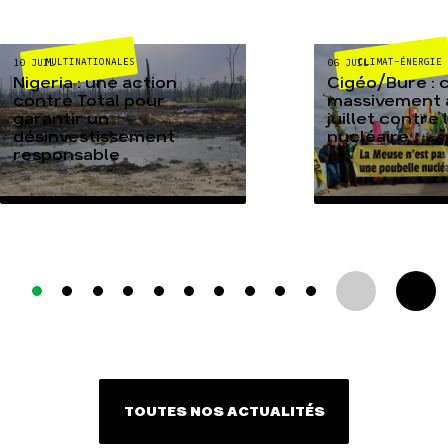
MULTINATIONALES
CLIMAT-ÉNERGIE
10 JUIL
06 JUIL
Nigeria : une action
Cigéo/Bure : 
contre Total pour
massivement a
garantir un
juillet contre
désinvestissement
nucléaire
responsable
TOUTES NOS ACTUALITÉS