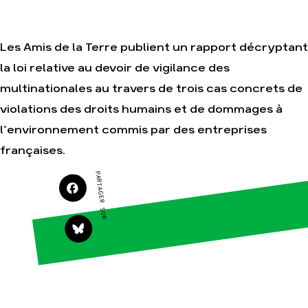
Les Amis de la Terre publient un rapport décryptant
Agir
Nos
la loi relative au devoir de vigilance des
thématiques
Faire un don
Climat – Énergie
multinationales au travers de trois cas concrets de
S'engager sur le
terrain
Surproduction
violations des droits humains et de dommages à
Agir au quotidien
Agriculture
l’environnement commis par des entreprises
Soutenir les
Finance
françaises.
campagnes
Multinationales
Transmettre tout
PARTAGER SUR
ou partie de son
Forêts
patrimoine
Télécharger
gratuitement les
guides éco-citoyens
Actualités
Groupes