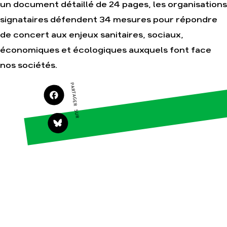
un document détaillé de 24 pages, les organisations
Agir
Nos thématiques
signataires défendent 34 mesures pour répondre
Faire un don
Climat – Énergie
de concert aux enjeux sanitaires, sociaux,
S'engager sur le
Surproduction
économiques et écologiques auxquels font face
terrain
Agriculture
nos sociétés.
Agir au quotidien
Finance
Soutenir les
PARTAGER SUR
campagnes
Multinationales
Transmettre tout ou
Forêts
partie de son
patrimoine
Télécharger
gratuitement les
guides éco-citoyens
Actualités
Groupes locaux
Espace presse
Publications