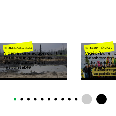
MULTINATIONALES
CLIMAT-ÉNERGIE
10 JUIL
06 JUIL
Nigeria : une action contre
Cigéo/Bure : 
Total pour garantir un
massivement a
désinvestissement
juillet contre
responsable
nucléaire