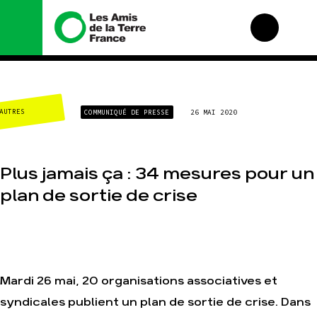
Nous connaître
Nos campagnes
AUTRES
COMMUNIQUÉ DE PRESSE
26 MAI 2020
Histoire
Total, rendez-vous au
tribunal
Manifeste
Gaz « naturel », le
grand enfumage
Missions et méthodes
Plus jamais ça : 34 mesures pour un
Mode : une tendance
Valeurs
destructrice
plan de sortie de crise
Équipes et
Gaz au Mozambique, la
fonctionnement
violence TOTAL(e)
Le réseau dans le
Nos autres campagnes
monde
Nos alliés
Je soutiens les Amis
Mardi 26 mai, 20 organisations associatives et
de la Terre
syndicales publient un plan de sortie de crise. Dans