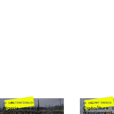
MULTINATIONALES
CLIMAT-ÉNERGIE
10 JUIL
06 JUIL
Nigeria : une action
Cigéo/Bure : 
contre Total pour
massivement a