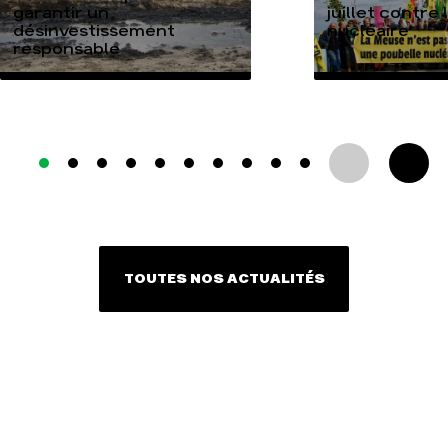
garantir un
juillet contre
désinvestissement
nucléaire
responsable
TOUTES NOS ACTUALITÉS