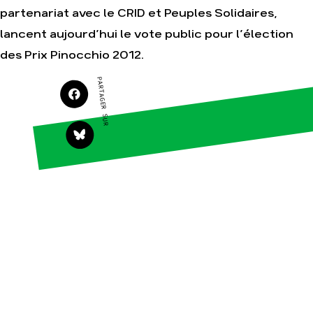
partenariat avec le CRID et Peuples Solidaires,
lancent aujourd’hui le vote public pour l’élection
Agir
Nos
des Prix Pinocchio 2012.
thématiques
Faire un don
Climat – Énergie
PARTAGER SUR
S'engager sur le
terrain
Surproduction
Agir au quotidien
Agriculture
Soutenir les
Finance
campagnes
Multinationales
Transmettre tout ou
partie de son
Forêts
patrimoine
Télécharger
gratuitement les
guides éco-citoyens
Actualités
Groupes
locaux
Espace presse