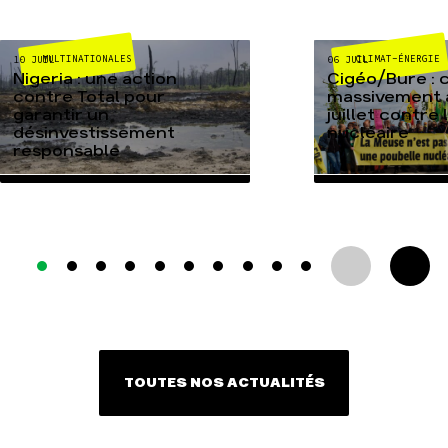
MULTINATIONALES
CLIMAT-ÉNERGIE
10 JUIL
06 JUIL
Nigeria : une action
Cigéo/Bure : 
contre Total pour
massivement a
garantir un
juillet contre
désinvestissement
nucléaire
responsable
TOUTES NOS ACTUALITÉS