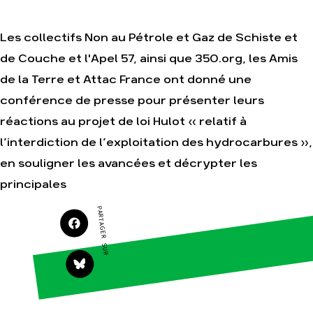
Les collectifs Non au Pétrole et Gaz de Schiste et
Agir
Nos
de Couche et l'Apel 57, ainsi que 350.org, les Amis
thématiques
Faire un don
de la Terre et Attac France ont donné une
Climat – Énergie
S'engager sur le
terrain
conférence de presse pour présenter leurs
Surproduction
Agir au quotidien
réactions au projet de loi Hulot « relatif à
Agriculture
Soutenir les
Finance
l’interdiction de l’exploitation des hydrocarbures »,
campagnes
Multinationales
en souligner les avancées et décrypter les
Transmettre tout ou
partie de son
Forêts
principales
patrimoine
Télécharger
PARTAGER SUR
gratuitement les
guides éco-citoyens
Actualités
Groupes
locaux