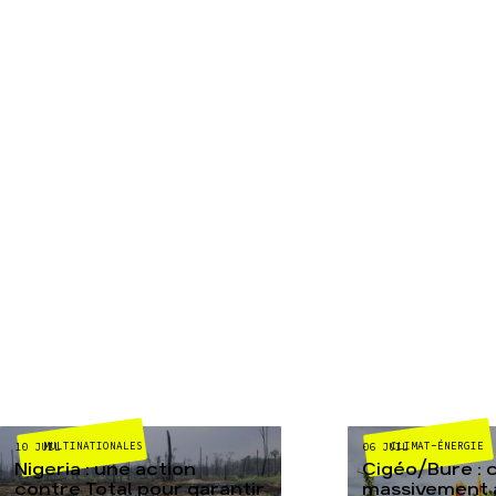
MULTINATIONALES
CLIMAT-ÉNERGIE
10 JUIL
06 JUIL
Nigeria : une action
Cigéo/Bure : 
contre Total pour garantir
massivement a