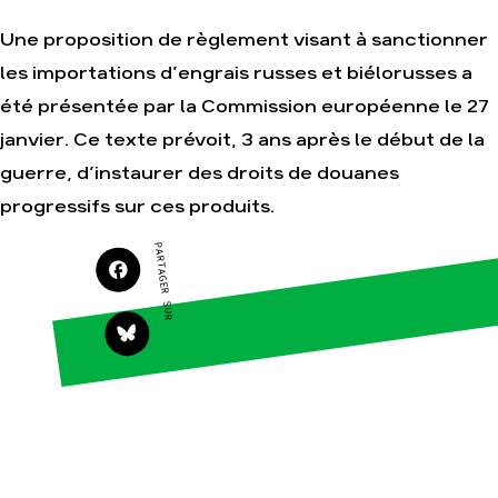
Une proposition de règlement visant à sanctionner
Agir
Nos thématiques
les importations d’engrais russes et biélorusses a
Faire un don
Climat – Énergie
été présentée par la Commission européenne le 27
S'engager sur le
Surproduction
terrain
janvier. Ce texte prévoit, 3 ans après le début de la
Agriculture
Agir au quotidien
guerre, d’instaurer des droits de douanes
Finance
Soutenir les
progressifs sur ces produits.
campagnes
Multinationales
Transmettre tout ou
Forêts
PARTAGER SUR
partie de son
patrimoine
Télécharger
gratuitement les
guides éco-citoyens
Actualités
Groupes
locaux
Espace presse