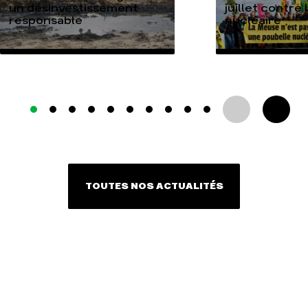
un désinvestissement
juillet contre
responsable
nucléaire
TOUTES NOS ACTUALITÉS