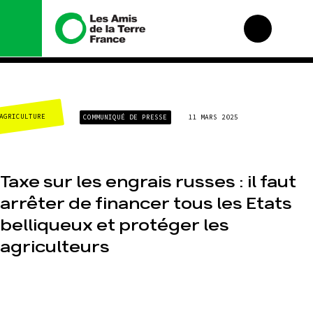
Nous connaître
Nos campagnes
AGRICULTURE
COMMUNIQUÉ DE PRESSE
11 MARS 2025
Histoire
Total, rendez-vous
au tribunal
Manifeste
Gaz « naturel », le
grand enfumage
Missions et méthodes
Taxe sur les engrais russes : il faut
Mode : une tendance
Valeurs
destructrice
arrêter de financer tous les Etats
Équipes et
Gaz au Mozambique,
fonctionnement
la violence TOTAL(e)
belliqueux et protéger les
Le réseau dans le
Nos autres
monde
agriculteurs
campagnes
Nos alliés
Je soutiens les Amis
de la Terre