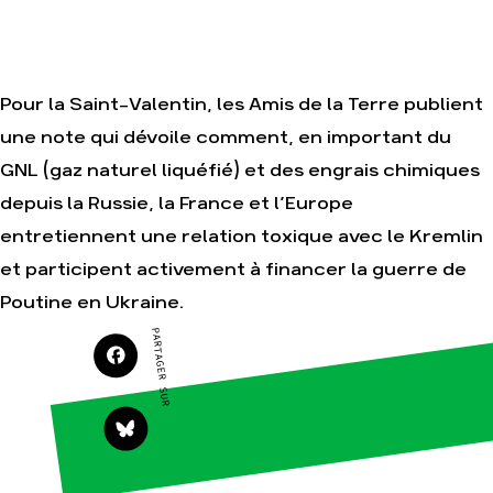
Nos alliés
Nos autres
campagnes
Je soutiens les
Amis de la Terre
Pour la Saint-Valentin, les Amis de la Terre publient
une note qui dévoile comment, en important du
GNL (gaz naturel liquéfié) et des engrais chimiques
Agir
Nos
thématiques
Faire un don
depuis la Russie, la France et l’Europe
Climat – Énergie
S'engager sur le
entretiennent une relation toxique avec le Kremlin
terrain
Surproduction
et participent activement à financer la guerre de
Agir au quotidien
Agriculture
Poutine en Ukraine.
Soutenir les
Finance
campagnes
PARTAGER SUR
Multinationales
Transmettre
tout ou partie
Forêts
de son
patrimoine
Télécharger
gratuitement
les guides éco-
citoyens