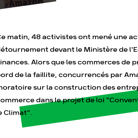
e matin, 48 activistes ont mené une ac
étournement devant le Ministère de l'
inances. Alors que les commerces de p
esse
Publications
Con
ord de la faillite, concurrencés par Ama
oratoire sur la construction des entre
ommerce dans le projet de loi “Conven
e Climat”.