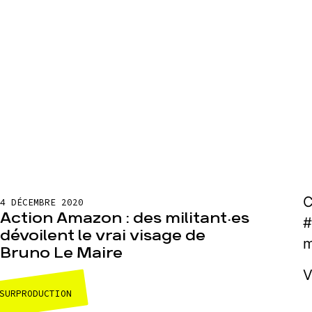
C
4 DÉCEMBRE 2020
Action Amazon : des militant·es
#
dévoilent le vrai visage de
m
Bruno Le Maire
V
SURPRODUCTION