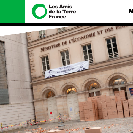
N
Nous connaître
Nos camp
Histoire
Total, rendez-
tribunal
Manifeste
Gaz « naturel »
enfumage
Missions et méthodes
Mode : une te
Valeurs
destructrice
Équipes et
Gaz au Mozambi
fonctionnement
violence TOTAL
Le réseau dans le monde
Nos autres ca
Nos alliés
Je soutiens les Amis de la
Terre