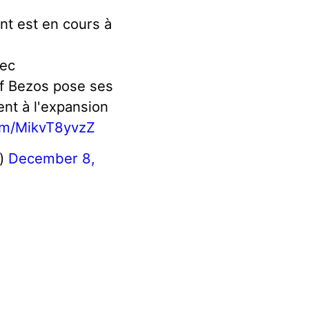
 est en cours à
vec
f Bezos pose ses
ent à l'expansion
com/MikvT8yvzZ
e)
December 8,