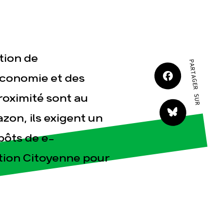
JE M'IMPLIQUE
tion de
PARTAGER SUR
Economie et des
roximité sont au
tact
zon, ils exigent un
pôts de e-
tion Citoyenne pour