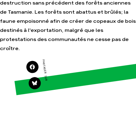
destruction sans précédent des forêts anciennes
Agir
Nos thématiques
de Tasmanie. Les forêts sont abattus et brûlés; la
Faire un don
Climat – Énergie
faune empoisonné afin de créer de copeaux de bois
S'engager sur le terrain
Surproduction
Agir au quotidien
Agriculture
destinés à l'exportation, malgré que les
Soutenir les campagnes
Finance
protestations des communautés ne cesse pas de
Transmettre tout ou
Multinationales
croître.
partie de son
patrimoine
Forêts
PARTAGER SUR
Télécharger
gratuitement les guides
éco-citoyens
Actualités
Groupes locaux
Espace presse
Publications
Contact