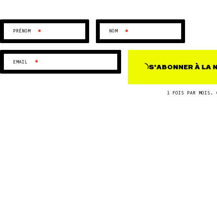
•
•
PRÉNOM
NOM
•
EMAIL
S'ABONNER
À LA
1 FOIS PAR MOIS. 