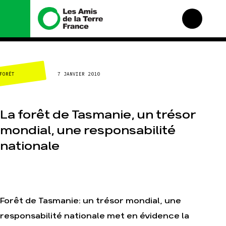
Nous connaître
Nos campagnes
FORÊT
7 JANVIER 2010
Histoire
Total, rendez-vous au
tribunal
Manifeste
Gaz « naturel », le
grand enfumage
Missions et méthodes
La forêt de Tasmanie, un trésor
Mode : une tendance
Valeurs
destructrice
mondial, une responsabilité
Équipes et
Gaz au Mozambique, la
fonctionnement
nationale
violence TOTAL(e)
Le réseau dans le
Nos autres campagnes
monde
Nos alliés
Je soutiens les Amis de
la Terre
Forêt de Tasmanie: un trésor mondial, une
responsabilité nationale met en évidence la