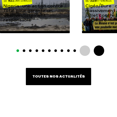
MULTINATIONALES
CLIMAT-ÉNERGIE
10 JUIL
06 JUIL
Nigeria : une action contre
Cigéo/Bure : 
Total pour garantir un
massivement a
désinvestissement
juillet contre
responsable
nucléaire
TOUTES NOS ACTUALITÉS