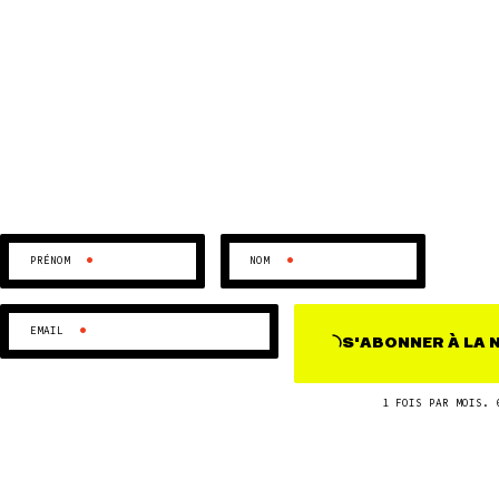
•
•
PRÉNOM
NOM
•
EMAIL
S'ABONNER
À LA
1 FOIS PAR MOIS. 