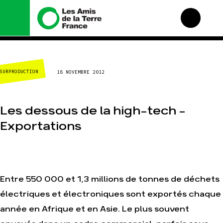
Nous connaître
Nos campagnes
SURPRODUCTION
18 NOVEMBRE 2012
Histoire
Total, rendez-vous au
tribunal
Manifeste
Gaz « naturel », le
grand enfumage
Missions et méthodes
Les dessous de la high-tech –
Mode : une tendance
Valeurs
Exportations
destructrice
Équipes et
Gaz au Mozambique, la
fonctionnement
violence TOTAL(e)
Le réseau dans le
Nos autres campagnes
monde
Nos alliés
Entre 550 000 et 1,3 millions de tonnes de déchets
Je soutiens les Amis de
électriques et électroniques sont exportés chaque
la Terre
année en Afrique et en Asie. Le plus souvent