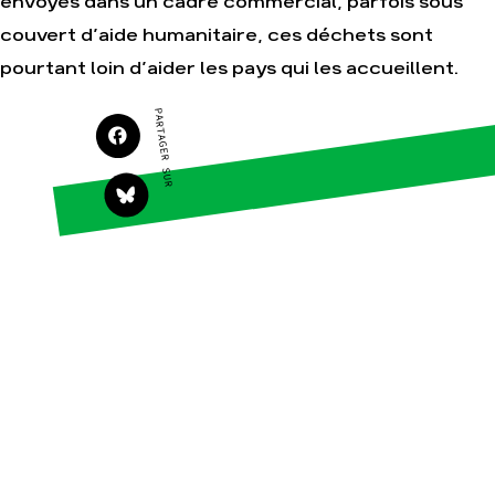
envoyés dans un cadre commercial, parfois sous
Agir
Nos thématiques
couvert d’aide humanitaire, ces déchets sont
Faire un don
Climat – Énergie
pourtant loin d’aider les pays qui les accueillent.
S'engager sur le terrain
Surproduction
Agir au quotidien
Agriculture
PARTAGER SUR
Soutenir les campagnes
Finance
Transmettre tout ou
Multinationales
partie de son
patrimoine
Forêts
Télécharger
gratuitement les guides
éco-citoyens
Actualités
Groupes locaux
Espace presse
Publications
Contact