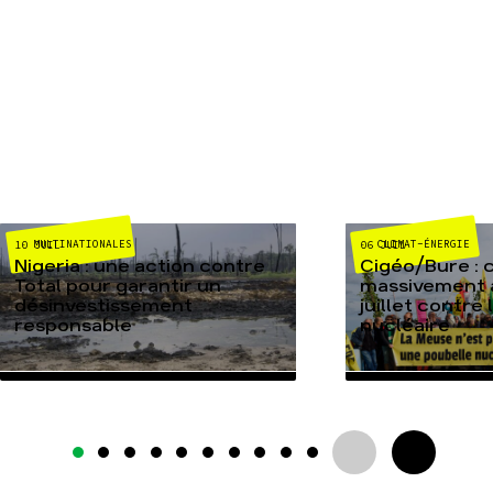
MULTINATIONALES
CLIMAT-ÉNERGIE
10 JUIL
06 JUIL
Nigeria : une action contre
Cigéo/Bure : 
Total pour garantir un
massivement a
désinvestissement
juillet contre
responsable
nucléaire