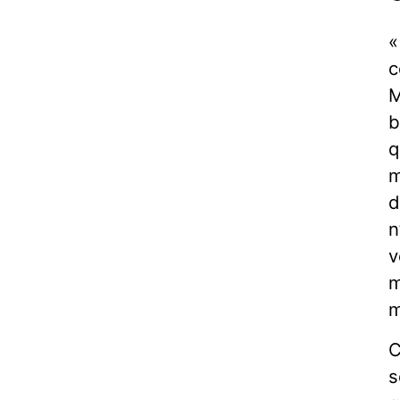
«
c
M
b
q
m
d
n
v
m
m
C
s