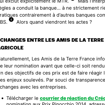
ui exclut explicitement le MTR.
Mais l’interp
ègles a conduit la banque… à ne strictement r
ratiques contrairement à d’autres banques c
4
BS.
Alors quand viendront les actes ?
CHANGES ENTRE LES AMIS DE LA TERRE 
AGRICOLE
aturellement, Les Amis de la Terre France inf
e leur nomination avant que celle-ci soit rend
n des objectifs de ces prix est de faire réagir 
es enjeux soulevés. Par souci de transparence
changes avec les entreprises.
Télécharger le
courrier de réaction du Créd
nomination aux Prix Pinocchio 2014, adress