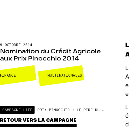
9 OCTOBRE 2014
Nomination du Crédit Agricole
aux Prix Pinocchio 2014
L
FINANCE
MULTINATIONALES
A
e
e
L
CAMPAGNE LIÉE
PRIX PINOCCHIO : LE PIRE DU GREENWASHING
é
RETOUR VERS LA CAMPAGNE
d