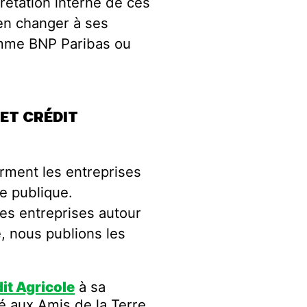
rétation interne de ces
ien changer à ses
omme BNP Paribas ou
ET CRÉDIT
orment les entreprises
ue publique.
les entreprises autour
, nous publions les
it Agricole
à sa
é aux Amis de la Terre