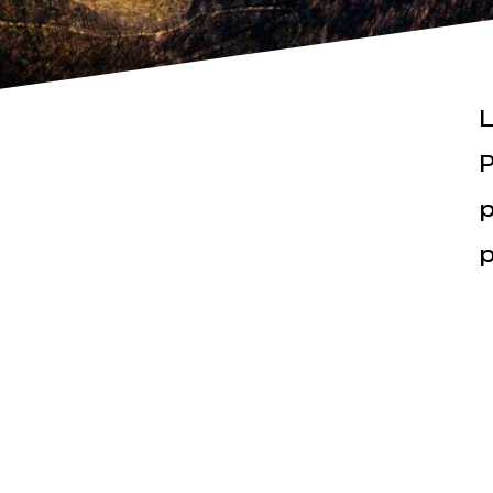
L
P
p
Actualités
Espace pr
p