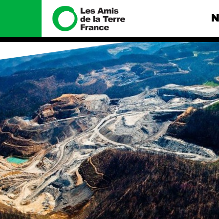
N
Nous connaître
Nos camp
Histoire
Total, rendez-
tribunal
Manifeste
Gaz « naturel »
enfumage
Missions et méthodes
Mode : une te
Valeurs
destructrice
Équipes et
Gaz au Mozambi
fonctionnement
violence TOTAL
Le réseau dans le monde
Nos autres ca
Nos alliés
Je soutiens les Amis de la
Terre