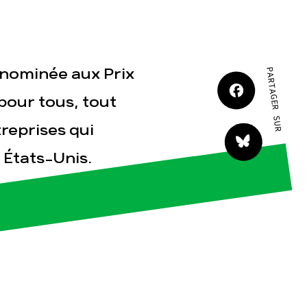
JE M'IMPLIQUE
 nominée aux Prix
PARTAGER SUR
pour tous, tout
reprises qui
tact
 États-Unis.