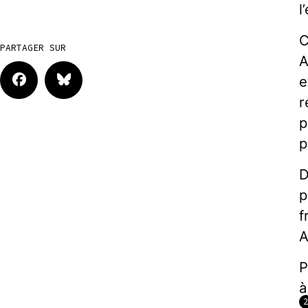
l
C
PARTAGER SUR
A
e
r
p
p
D
p
f
A
P
à