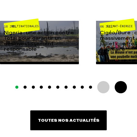
MULTINATIONALES
CLIMAT-ÉNERGIE
10 JUIL
06 JUIL
Nigeria : une action contre
Cigéo/Bure : 
Total pour garantir un
massivement a
désinvestissement
juillet contre
responsable
nucléaire
TOUTES NOS ACTUALITÉS