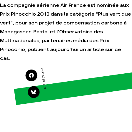
La compagnie aérienne Air France est nominée aux
Agir
Nos thématiques
Prix Pinocchio 2013 dans la catégorie "Plus vert que
Faire un don
Climat – Énergie
vert", pour son projet de compensation carbone à
S'engager sur le
Surproduction
terrain
Madagascar. Basta! et l'Observatoire des
Agriculture
Agir au quotidien
Multinationales, partenaires média des Prix
Finance
Soutenir les
Pinocchio, publient aujourd'hui un article sur ce
campagnes
Multinationales
cas.
Transmettre tout ou
Forêts
partie de son
patrimoine
PARTAGER SUR
Télécharger
gratuitement les
guides éco-citoyens
Actualités
Groupes
locaux
Espace presse
Publications