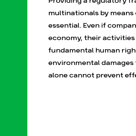
Providing a regulatory f
multinationals by means o
essential. Even if compan
economy, their activities
fundamental human right
esse
Publications
Con
environmental damages th
alone cannot prevent effe