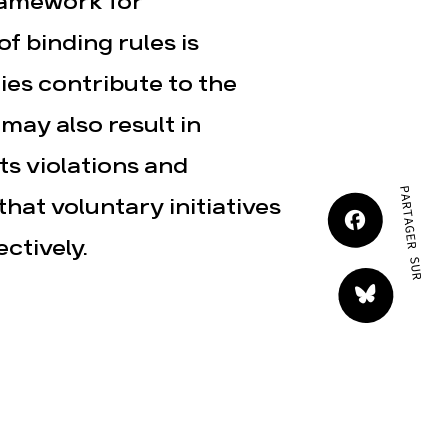
ramework for
JE M'IMPLIQUE
f binding rules is
ies contribute to the
 may also result in
s violations and
PARTAGER SUR
tact
at voluntary initiatives
ctively.