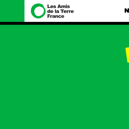
N
Nous connaître
Nos camp
Histoire
Total, rendez-
tribunal
Manifeste
Gaz « naturel »
enfumage
Missions et méthodes
Mode : une te
Valeurs
destructrice
Équipes et
Gaz au Mozambi
fonctionnement
violence TOTAL
Le réseau dans le monde
Nos autres ca
Nos alliés
Je soutiens les Amis de la
Terre