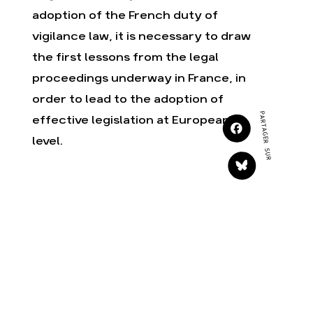
Agir
Nos thématiques
adoption of the French duty of
Faire un don
Climat – Énergie
vigilance law, it is necessary to draw
S'engager sur le terrain
Surproduction
the first lessons from the legal
Agir au quotidien
Agriculture
proceedings underway in France, in
Soutenir les campagnes
Finance
order to lead to the adoption of
Transmettre tout ou
Multinationales
PARTAGER SUR
partie de son
effective legislation at European
patrimoine
Forêts
level.
Télécharger
gratuitement les guides
éco-citoyens
Actualités
Groupes locaux
Espace presse
Publications
Contact