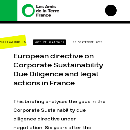
Nous connaître
Nos campagnes
MULTINATIONALES
NOTE DE PLAIDOYER
26 SEPTEMBRE 2023
Histoire
Total, rendez-vous au
tribunal
Manifeste
European directive on
Gaz « naturel », le
grand enfumage
Missions et méthodes
Corporate Sustainability
Mode : une tendance
Valeurs
Due Diligence and legal
destructrice
Équipes et
Gaz au Mozambique, la
fonctionnement
actions in France
violence TOTAL(e)
Le réseau dans le
Nos autres campagnes
monde
This briefing analyses the gaps in the
Nos alliés
Corporate Sustainability due
Je soutiens les Amis de
la Terre
diligence directive under
negotiation. Six years after the