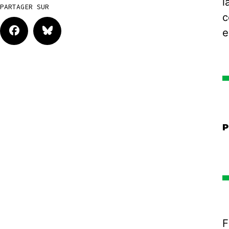
l
PARTAGER SUR
c
e
P
F