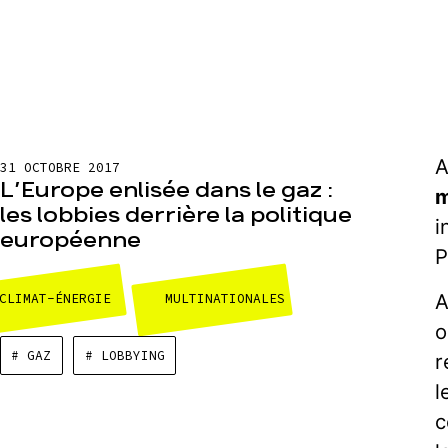
A
31 OCTOBRE 2017
L’Europe enlisée dans le gaz :
m
les lobbies derrière la politique
i
européenne
P
A
CLIMAT-ÉNERGIE
MULTINATIONALES
o
# GAZ
# LOBBYING
r
l
c