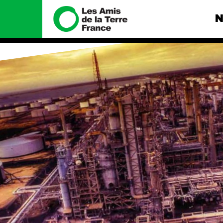
N
Nous connaître
Nos camp
Histoire
Total, rendez-
tribunal
Manifeste
Gaz « naturel »
enfumage
Missions et méthodes
Mode : une te
Valeurs
destructrice
Équipes et
Gaz au Mozambi
fonctionnement
violence TOTAL
Le réseau dans le monde
Nos autres ca
Nos alliés
Je soutiens les Amis de la
Terre