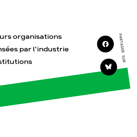
JE M'IMPLIQUE
eurs organisations
PARTAGER SUR
ées par l’industrie
stitutions
tact