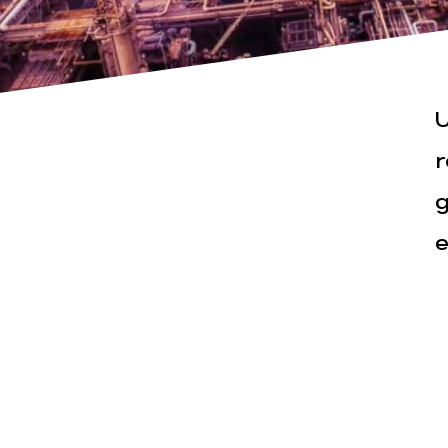
U
r
g
Actualités
Espace pr