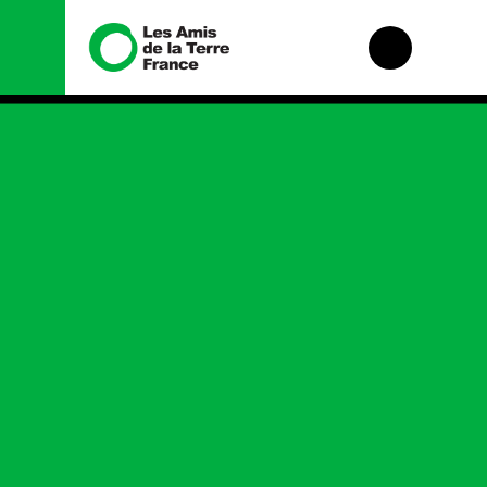
Nous connaître
Nos campagnes
Histoire
Total, rendez-vous
au tribunal
Manifeste
Gaz « naturel », le
grand enfumage
Missions et
méthodes
Mode : une
tendance
Valeurs
destructrice
Équipes et
Gaz au
fonctionnement
Mozambique, la
violence TOTAL(e)
Le réseau dans le
monde
Nos autres
campagnes
Nos alliés
Je soutiens les Amis
de la Terre