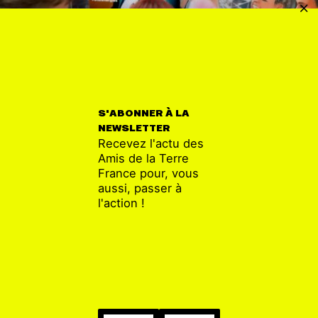
S'ABONNER À LA
GROUPE LOCAL NORD
02 SEP
NEWSLETTER
Affichage Total
Recevez l'actu des
Amis de la Terre
France pour, vous
aussi, passer à
l'action !
1
...
3
4
5
...
8