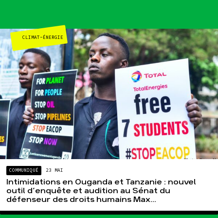
Groupes
locaux
Espace presse
Publications
CLIMAT-ÉNERGIE
Contact
COMMUNIQUÉ
23 MAI
Intimidations en Ouganda et Tanzanie : nouvel
outil d’enquête et audition au Sénat du
défenseur des droits humains Max...