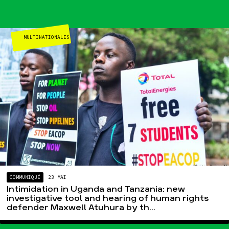
MULTINATIONALES
Agir
Nos
thématiques
Faire un don
Climat – Énergie
S'engager sur le
terrain
Surproduction
Agir au quotidien
Agriculture
Soutenir les
Finance
campagnes
Multinationales
Transmettre tout
ou partie de son
Forêts
patrimoine
Télécharger
gratuitement les
guides éco-
COMMUNIQUÉ
23 MAI
citoyens
Intimidation in Uganda and Tanzania: new
investigative tool and hearing of human rights
defender Maxwell Atuhura by th...
Actualités