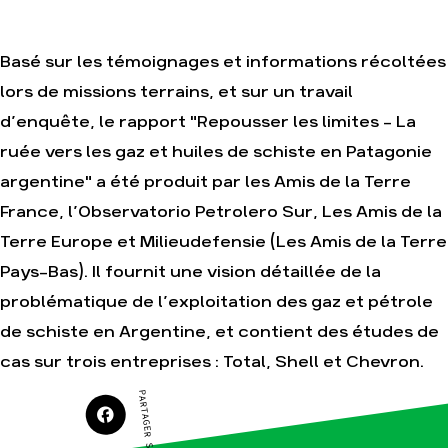
Je soutiens les
Amis de la Terre
Basé sur les témoignages et informations récoltées
lors de missions terrains, et sur un travail
Agir
Nos
d’enquête, le rapport "Repousser les limites - La
thématiques
Faire un don
ruée vers les gaz et huiles de schiste en Patagonie
Climat – Énergie
S'engager sur le
argentine" a été produit par les Amis de la Terre
terrain
Surproduction
France, l’Observatorio Petrolero Sur, Les Amis de la
Agir au quotidien
Agriculture
Soutenir les
Terre Europe et Milieudefensie (Les Amis de la Terre
Finance
campagnes
Pays-Bas). Il fournit une vision détaillée de la
Multinationales
Transmettre tout
ou partie de son
problématique de l’exploitation des gaz et pétrole
Forêts
patrimoine
de schiste en Argentine, et contient des études de
Télécharger
gratuitement les
cas sur trois entreprises : Total, Shell et Chevron.
guides éco-
citoyens
PARTAGER SUR