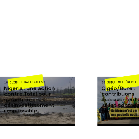
MULTINATIONALES
CLIMAT-ÉNERGIE
10 JUIL
06 JUIL
Nigeria : une action
Cigéo/Bure :
contre Total pour
contribuons
garantir un
massivement a
désinvestissement
juillet contre
responsable
nucléaire