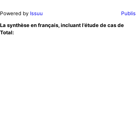
Powered by
Issuu
Publis
La synthèse en français, incluant l’étude de cas de
Total: