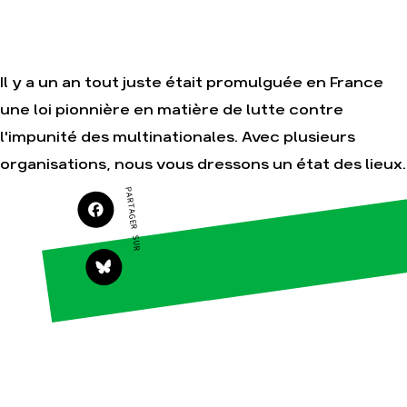
campagnes
Je soutiens les
Amis de la Terre
Il y a un an tout juste était promulguée en France
une loi pionnière en matière de lutte contre
Agir
Nos
l'impunité des multinationales. Avec plusieurs
thématiques
Faire un don
Climat – Énergie
organisations, nous vous dressons un état des lieux.
S'engager sur le
terrain
Surproduction
PARTAGER SUR
Agir au quotidien
Agriculture
Soutenir les
Finance
campagnes
Multinationales
Transmettre tout
ou partie de son
Forêts
patrimoine
Télécharger
gratuitement les
guides éco-
citoyens