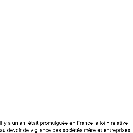
Actualités
Groupes
locaux
Espace
presse
Publications
Contact
Il y a un an, était promulguée en France la loi « relative
au devoir de vigilance des sociétés mère et entreprises