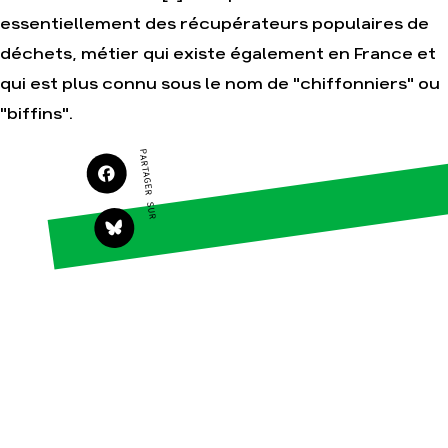
essentiellement des récupérateurs populaires de
Agir
Nos thématiques
Faire un don
Climat – Énergie
déchets, métier qui existe également en France et
S'engager sur le terrain
Surproduction
qui est plus connu sous le nom de "chiffonniers" ou
Agir au quotidien
Agriculture
"biffins".
Soutenir les
Finance
campagnes
PARTAGER SUR
Multinationales
Transmettre tout ou
partie de son
Forêts
patrimoine
Télécharger
gratuitement les
guides éco-citoyens
Actualités
Groupes locaux
Espace presse
Publications
Contact