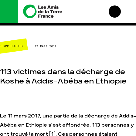
Nous connaître
Nos campagnes
SURPRODUCTION
27 MARS 2017
Histoire
Total, rendez-vous au
tribunal
Manifeste
Gaz « naturel », le
grand enfumage
Missions et méthodes
113 victimes dans la décharge de
Mode : une tendance
Valeurs
destructrice
Koshe à Addis-Abéba en Ethiopie
Équipes et
Gaz au Mozambique, la
fonctionnement
violence TOTAL(e)
Le réseau dans le
Nos autres campagnes
monde
Nos alliés
Le 11 mars 2017, une partie de la décharge de Addis-
Je soutiens les Amis de
la Terre
Abéba en Ethiopie s’est effondrée. 113 personnes y
ont trouvé la mort [1]. Ces personnes étaient