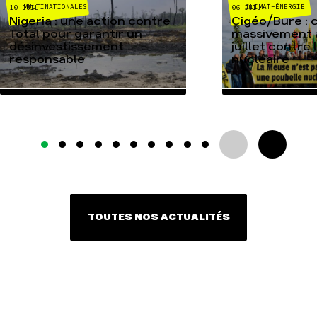
MULTINATIONALES
CLIMAT-ÉNERGIE
10 JUIL
06 JUIL
Nigeria : une action contre
Cigéo/Bure : 
Total pour garantir un
massivement a
désinvestissement
juillet contre
responsable
nucléaire
TOUTES NOS ACTUALITÉS