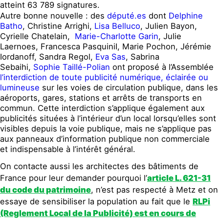
atteint
63 789
signatures.
Autre bonne nouvelle : des
député.es
dont
Delphine
Batho
, Christine Arrighi,
Lisa Belluco
, Julien Bayon,
Cyrielle Chatelain,
Marie-Charlotte Garin
, Julie
Laernoes, Francesca PasquiniI, Marie Pochon, Jérémie
Iordanoff, Sandra Regol,
Eva Sas
, Sabrina
Sebaihi,
Sophie Taillé-Polian
ont proposé à l’Assemblée
l’interdiction de toute publicité numérique, éclairée ou
lumineuse
sur les voies de circulation publique, dans les
aéroports, gares, stations et arrêts de transports en
commun. Cette interdiction s’applique également aux
publicités situées à l’intérieur d’un local lorsqu’elles sont
visibles depuis la voie publique, mais ne s’applique pas
aux panneaux d’information publique non commerciale
et indispensable à l’intérêt général.
On contacte aussi les architectes des bâtiments de
France pour leur demander pourquoi l’
article L. 621-31
du code du patrimoine
, n’est pas respecté à Metz et on
essaye de sensibiliser la population au fait que le
RLPi
(Reglement Local de la Publicité) est en cours de