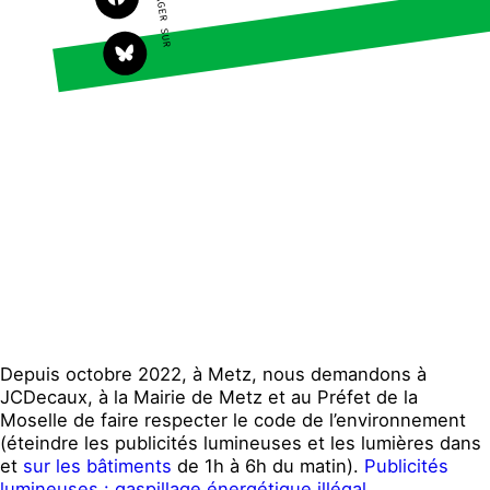
PARTAGER SUR
Faire un don
Climat – Énergie
S'engager sur le terrain
Surproduction
Agir au quotidien
Agriculture
Soutenir les campagnes
Finance
Transmettre tout ou
Multinationales
partie de son patrimoine
Forêts
Télécharger
gratuitement les guides
éco-citoyens
Actualités
Groupes locaux
Espace presse
Publications
Depuis octobre 2022, à Metz, nous demandons à
Contact
JCDecaux, à la Mairie de Metz et au Préfet de la
Moselle de faire respecter le code de l’environnement
(éteindre les publicités lumineuses et les lumières dans
et
sur les bâtiments
de 1h à 6h du matin).
Publicités
lumineuses : gaspillage énergétique illégal