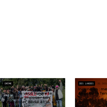
DRÔME
04 AOÛT
DES LANDES
31 JUI
Data Center Rovaltain :
Incendies : m
Sesterce veut tordre le
Amis de la Te
droit pour imposer son
datacenter dédié à l’IA, un
« Projet à Im...