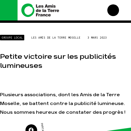
Nous connaître
Nos campagnes
GROUPE LOCAL
LES AMIS DE LA TERRE MOSELLE
3 MARS 2023
Histoire
Total, rendez-vous au
tribunal
Manifeste
Gaz « naturel », le grand
Petite victoire sur les publicités
enfumage
Missions et méthodes
lumineuses
Mode : une tendance
Valeurs
destructrice
Équipes et
Gaz au Mozambique, la
fonctionnement
violence TOTAL(e)
Le réseau dans le monde
Nos autres campagnes
Plusieurs associations, dont les Amis de la Terre
Nos alliés
Moselle, se battent contre la publicité lumineuse.
Je soutiens les Amis de la
Terre
Nous sommes heureux de constater des progrès !
Agir
Nos thématiques