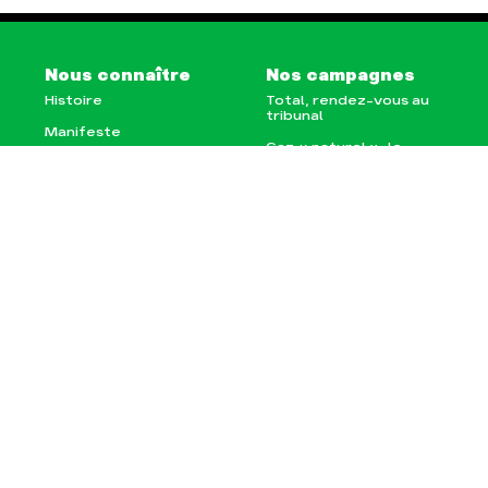
Nous connaître
Nos campagnes
Histoire
Total, rendez-vous au
tribunal
Manifeste
Gaz « naturel », le
grand enfumage
Missions et méthodes
Mode : une tendance
Valeurs
destructrice
Équipes et
Gaz au Mozambique, la
fonctionnement
violence TOTAL(e)
Le réseau dans le
Nos autres campagnes
monde
Nos alliés
Je soutiens les Amis de
la Terre
Agir
Nos thématiques
Faire un don
Climat – Énergie