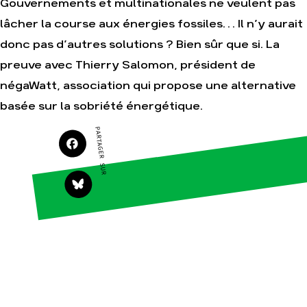
Gouvernements et multinationales ne veulent pas
lâcher la course aux énergies fossiles… Il n’y aurait
donc pas d’autres solutions ? Bien sûr que si. La
Agir
Nos
preuve avec Thierry Salomon, président de
thématiques
Faire un don
négaWatt, association qui propose une alternative
Climat – Énergie
S'engager sur le
terrain
Surproduction
basée sur la sobriété énergétique.
Agir au quotidien
Agriculture
PARTAGER SUR
Soutenir les
Finance
campagnes
Multinationales
Transmettre tout
ou partie de son
Forêts
patrimoine
Télécharger
gratuitement les
guides éco-citoyens
Actualités
Groupes