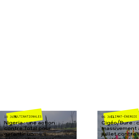
MULTINATIONALES
CLIMAT-ÉNERGIE
10 JUIL
06 JUIL
Nigeria : une action
Cigéo/Bure : 
contre Total pour
massivement a
garantir un
juillet contre