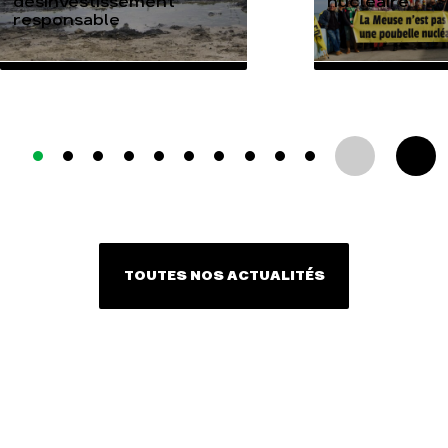
désinvestissement
nucléaire
responsable
TOUTES NOS ACTUALITÉS