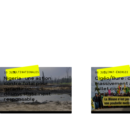
MULTINATIONALES
CLIMAT-ÉNERGIE
10 JUIL
06 JUIL
Nigeria : une action
Cigéo/Bure : 
contre Total pour
massivement a
garantir un
juillet contre
désinvestissement
nucléaire
responsable