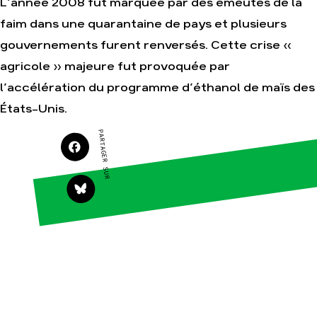
L’année 2008 fut marquée par des émeutes de la
faim dans une quarantaine de pays et plusieurs
gouvernements furent renversés. Cette crise «
Agir
Nos
agricole » majeure fut provoquée par
thématiques
Faire un don
l’accélération du programme d’éthanol de maïs des
Climat – Énergie
S'engager sur le
terrain
États-Unis.
Surproduction
Agir au quotidien
Agriculture
PARTAGER SUR
Soutenir les
Finance
campagnes
Multinationales
Transmettre tout
ou partie de son
Forêts
patrimoine
Télécharger
gratuitement les
guides éco-citoyens
Actualités
Groupes