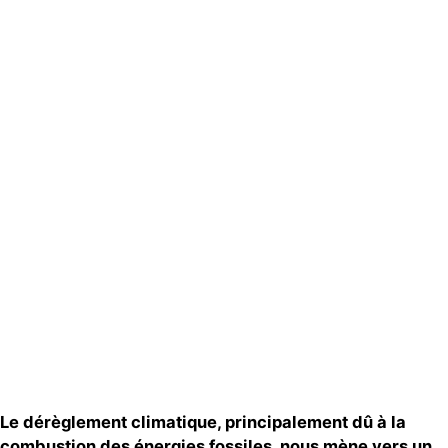
Actualités
Groupes
locaux
Espace
presse
Publications
Contact
Le dérèglement climatique,
principalement
dû à la
combustion d
es
énergies fossiles, nous mène vers un