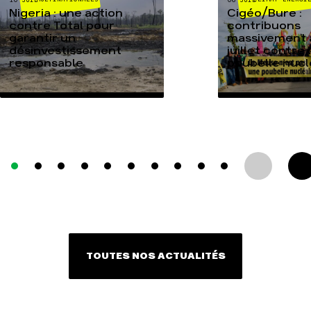
Nigeria : une action
Cigéo/Bure :
contre Total pour
contribuons
garantir un
massivement a
désinvestissement
juillet contre 
responsable
poubelle nucl
TOUTES NOS ACTUALITÉS