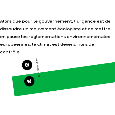
Je soutiens les
Amis de la Terre
Alors que pour le gouvernement, l’urgence est de
dissoudre un mouvement écologiste et de mettre
Agir
Nos
en pause les réglementations environnementales
thématiques
Faire un don
Climat – Énergie
européennes, le climat est devenu hors de
S'engager sur le
terrain
Surproduction
contrôle.
Agir au quotidien
Agriculture
PARTAGER SUR
Soutenir les
Finance
campagnes
Multinationales
Transmettre tout
ou partie de son
Forêts
patrimoine
Télécharger
gratuitement les
guides éco-
citoyens