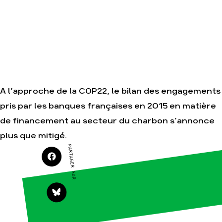
Gaz au
dans le
Mozambique,
monde
la violence
TOTAL(e)
Nos alliés
Nos autres
Je soutiens
campagnes
les Amis de
la Terre
A l’approche de la COP22, le bilan des engagements
pris par les banques françaises en 2015 en matière
Agir
Nos
de financement au secteur du charbon s’annonce
thématiques
Faire un don
plus que mitigé.
Climat –
S'engager
Énergie
PARTAGER SUR
sur le terrain
Surproduction
Agir au
quotidien
Agriculture
Soutenir les
Finance
campagnes
Multinationales
Transmettre
tout ou
Forêts
partie de