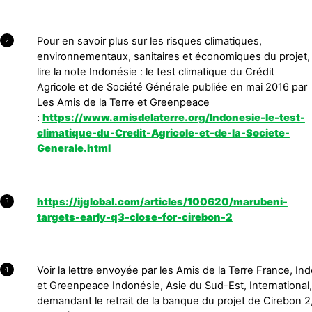
Pour en savoir plus sur les risques climatiques,
2
environnementaux, sanitaires et économiques du projet,
lire la note Indonésie : le test climatique du Crédit
Agricole et de Société Générale publiée en mai 2016 par
Les Amis de la Terre et Greenpeace
:
https://www.amisdelaterre.org/Indonesie-le-test-
climatique-du-Credit-Agricole-et-de-la-Societe-
Generale.html
https://ijglobal.com/articles/100620/marubeni-
3
targets-early-q3-close-for-cirebon-2
Voir la lettre envoyée par les Amis de la Terre France, In
4
et Greenpeace Indonésie, Asie du Sud-Est, International, 
demandant le retrait de la banque du projet de Cirebon 2,