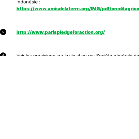
Indonésie :
https://www.amisdelaterre.org/IMG/pdf/creditagric
http://www.parispledgeforaction.org/
5
Voir les précisions sur la violation par Société générale de
6
https://www.amisdelaterre.org/IMG/pdf/societegene