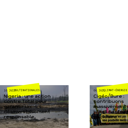
MULTINATIONALES
CLIMAT-ÉNERGIE
10 JUIL
06 JUIL
Nigeria : une action
Cigéo/Bure :
contre Total pour
contribuons
garantir un
massivement a
désinvestissement
juillet contre
responsable
nucléaire