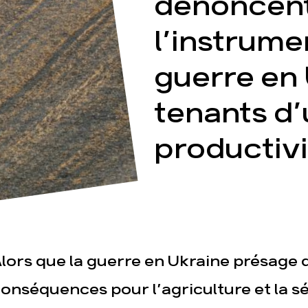
dénoncen
l’instrume
guerre en 
tenants d’
esse
Publications
Con
productivi
lors que la guerre en Ukraine présage 
onséquences pour l’agriculture et la s