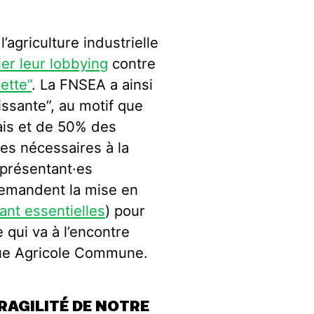
’agriculture industrielle
ier leur lobbying
contre
ette”
. La FNSEA a ainsi
issante”, au motif que
ais et de 50% des
ces nécessaires à la
eprésentant
·e
s
 demandent la mise en
ant essentielles
) pour
qui va à l’encontre
ique Agricole Commune.
RAGILITÉ DE NOTRE