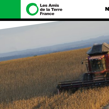
N
Nous connaître
Nos camp
Histoire
Total, rendez-
tribunal
Manifeste
Gaz « naturel »
enfumage
Missions et méthodes
Mode : une te
Valeurs
destructrice
Équipes et
Gaz au Mozambi
fonctionnement
violence TOTAL
Le réseau dans le monde
Nos autres ca
Nos alliés
Je soutiens les Amis de la
Terre