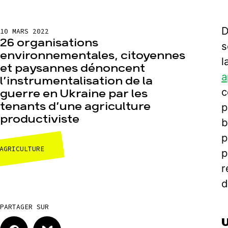
D
10 MARS 2022
26 organisations
s
environnementales, citoyennes
l
et paysannes dénoncent
a
l’instrumentalisation de la
c
guerre en Ukraine par les
tenants d’une agriculture
p
productiviste
b
p
AGRICULTURE
p
r
d
PARTAGER SUR
U