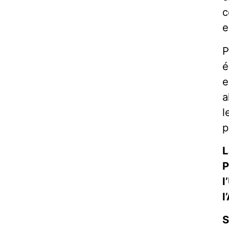
c
e
P
é
e
a
l
p
L
P
l
l
S