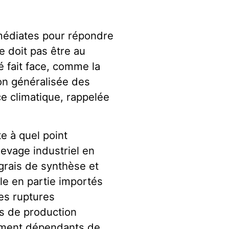
médiates pour répondre
e doit pas être au
 fait face, comme la
ion généralisée des
e climatique, rappelée
te à quel point
élevage industriel en
ngrais de synthèse et
ole en partie importés
des ruptures
s de production
tement dépendants de