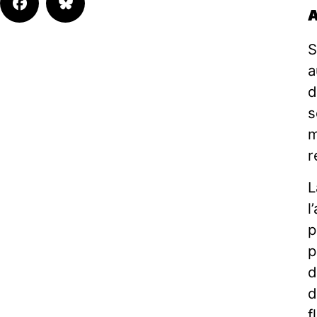
S
a
d
s
m
r
L
l
p
p
d
d
f