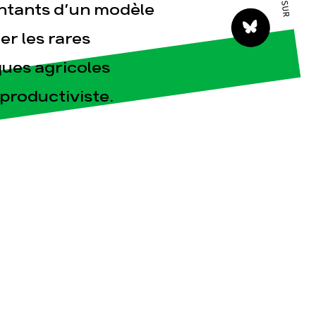
entants d’un modèle
er les rares
ues agricoles
productiviste.