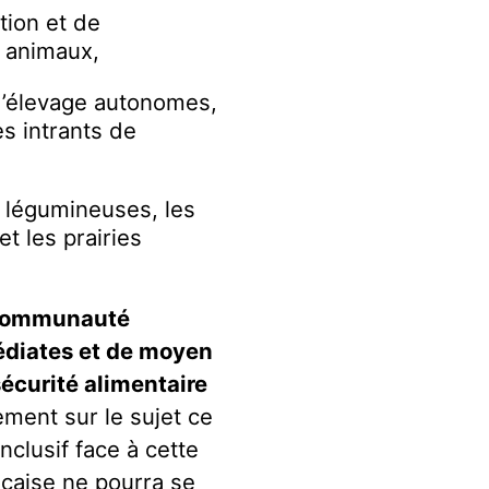
tion et de
s animaux,
d’élevage autonomes,
s intrants de
e légumineuses, les
t les prairies
 communauté
édiates et de moyen
écurité alimentaire
ement sur le sujet ce
nclusif face à cette
nçaise ne pourra se