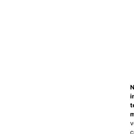
N
i
t
m
v
c