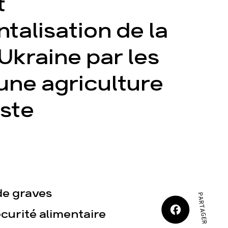
t
JE M'IMPLIQUE
ntalisation de la
Ukraine par les
une agriculture
tact
ste
de graves
PARTAGER SUR
écurité alimentaire