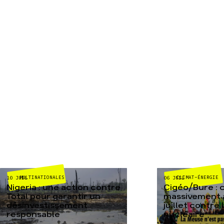
MULTINATIONALES
CLIMAT-ÉNERGIE
10 JUIL
06 JUIL
Nigeria : une action contre
Cigéo/Bure : 
Total pour garantir un
massivement a
désinvestissement
juillet contre
responsable
nucléaire