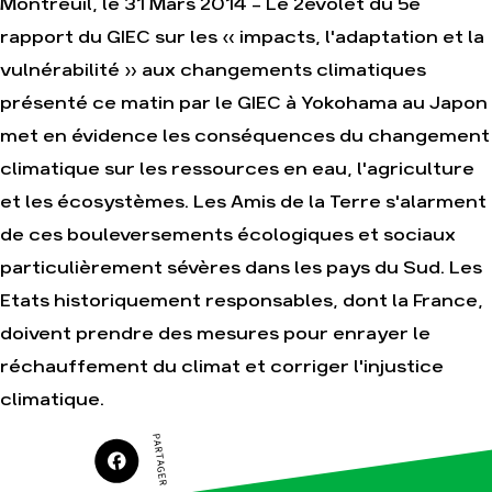
Montreuil, le 31 Mars 2014 - Le 2evolet du 5e
rapport du GIEC sur les « impacts, l'adaptation et la
Agir
Nos thématiques
vulnérabilité » aux changements climatiques
Faire un don
Climat – Énergie
présenté ce matin par le GIEC à Yokohama au Japon
S'engager sur le
Surproduction
terrain
met en évidence les conséquences du changement
Agriculture
Agir au quotidien
climatique sur les ressources en eau, l'agriculture
Finance
Soutenir les
et les écosystèmes. Les Amis de la Terre s'alarment
campagnes
Multinationales
de ces bouleversements écologiques et sociaux
Transmettre tout ou
Forêts
partie de son
particulièrement sévères dans les pays du Sud. Les
patrimoine
Télécharger
Etats historiquement responsables, dont la France,
gratuitement les
guides éco-citoyens
doivent prendre des mesures pour enrayer le
réchauffement du climat et corriger l'injustice
climatique.
Actualités
Groupes
PARTAGER SUR
locaux
Espace presse