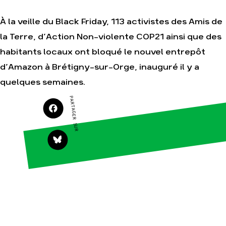
Je soutiens les
Amis de la Terre
À la veille du Black Friday, 113 activistes des Amis de
la Terre, d’Action Non-violente COP21 ainsi que des
habitants locaux ont bloqué le nouvel entrepôt
Agir
Nos
d’Amazon à Brétigny-sur-Orge, inauguré il y a
thématiques
Faire un don
quelques semaines.
Climat – Énergie
S'engager sur le
terrain
Surproduction
PARTAGER SUR
Agir au quotidien
Agriculture
Soutenir les
Finance
campagnes
Multinationales
Transmettre tout
ou partie de son
Forêts
patrimoine
Télécharger
gratuitement les
guides éco-
citoyens