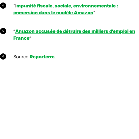
“I
mpunité fiscale, sociale, environnementale :
4
immersion dans le modèle Amazon
”
“
Amazon accusée de détruire des milliers d’emploi en
5
France
”
Source
Reporterre
6