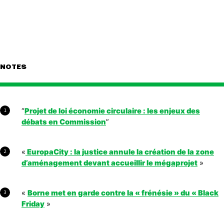
NOTES
“
Projet de loi économie circulaire : les enjeux des
1
débats en Commission
”
«
EuropaCity : la justice annule la création de la zone
2
d’aménagement devant accueillir le mégaprojet
»
«
Borne met en garde contre la « frénésie » du « Black
3
Friday
»