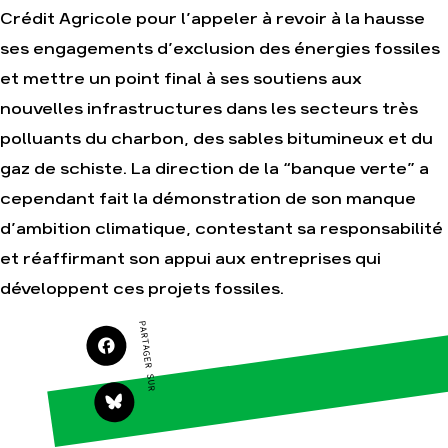
Crédit Agricole pour l’appeler à revoir à la hausse
Agir
Nos thématiques
ses engagements d’exclusion des énergies fossiles
Faire un don
Climat – Énergie
et mettre un point final à ses soutiens aux
S'engager sur le
Surproduction
terrain
nouvelles infrastructures dans les secteurs très
Agriculture
Agir au quotidien
polluants du charbon, des sables bitumineux et du
Finance
Soutenir les
gaz de schiste. La direction de la “banque verte” a
campagnes
Multinationales
cependant fait la démonstration de son manque
Transmettre tout ou
Forêts
partie de son
d’ambition climatique, contestant sa responsabilité
patrimoine
et réaffirmant son appui aux entreprises qui
Télécharger
gratuitement les
développent ces projets fossiles.
guides éco-citoyens
PARTAGER SUR
Actualités
Groupes
locaux
Espace presse
Publications