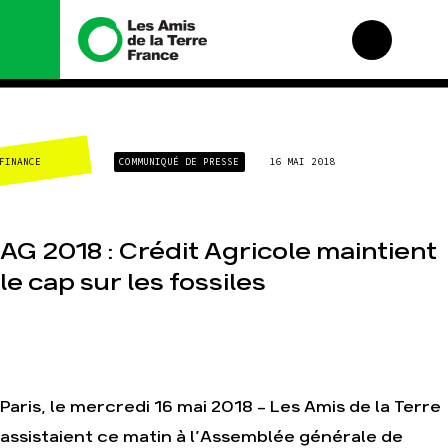
Nous connaître
Nos campagnes
CLIMAT-ÉNERGIE
COMMUNIQUÉ DE PRESSE
16 MAI 2018
Histoire
Total, rendez-vous au
tribunal
Manifeste
Gaz « naturel », le
grand enfumage
Missions et méthodes
AG 2018 : Crédit Agricole maintient
Mode : une tendance
Valeurs
destructrice
le cap sur les fossiles
Équipes et
Gaz au Mozambique,
fonctionnement
la violence TOTAL(e)
Le réseau dans le
Nos autres
monde
campagnes
Nos alliés
Je soutiens les Amis
Paris, le mercredi 16 mai 2018 – Les Amis de la Terre
de la Terre
assistaient ce matin à l’Assemblée générale de