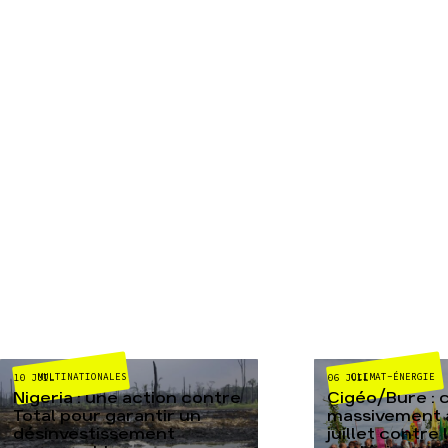
MULTINATIONALES
CLIMAT-ÉNERGIE
10 JUIL
06 JUIL
Nigeria : une action contre
Cigéo/Bure : 
Total pour garantir un
massivement a
désinvestissement
juillet contre