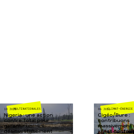
MULTINATIONALES
CLIMAT-ÉNERGIE
10 JUIL
06 JUIL
Nigeria : une action
Cigéo/Bure :
contre Total pour
contribuons
garantir un
massivement a
désinvestissement
juillet contre