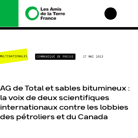
Nous connaître
Nos campagnes
CLIMAT-ÉNERGIE
COMMUNIQUÉ DE PRESSE
17 MAI 2013
Histoire
Total, rendez-vous
au tribunal
Manifeste
Gaz « naturel », le
grand enfumage
Missions et
méthodes
Mode : une
AG de Total et sables bitumineux :
tendance
Valeurs
destructrice
la voix de deux scientifiques
Équipes et
Gaz au
fonctionnement
internationaux contre les lobbies
Mozambique, la
violence TOTAL(e)
Le réseau dans le
des pétroliers et du Canada
monde
Nos autres
campagnes
Nos alliés
Je soutiens les Amis
de la Terre