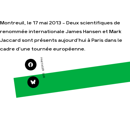
Montreuil, le 17 mai 2013 – Deux scientifiques de
Agir
Nos
thématiques
renommée internationale James Hansen et Mark
Faire un don
Climat – Énergie
Jaccard sont présents aujourd’hui à Paris dans le
S'engager sur le
terrain
Surproduction
cadre d’une tournée européenne.
Agir au quotidien
Agriculture
PARTAGER SUR
Soutenir les
Finance
campagnes
Multinationales
Transmettre tout
ou partie de son
Forêts
patrimoine
Télécharger
gratuitement les
guides éco-
citoyens
Actualités