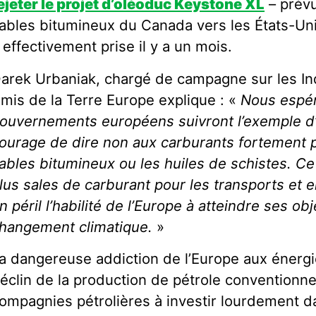
ejeter le projet d’oléoduc Keystone XL
– prévu
ables bitumineux du Canada vers les États-Un
 effectivement prise il y a un mois.
arek Urbaniak, chargé de campagne sur les Ind
mis de la Terre Europe explique : «
Nous espér
ouvernements européens suivront l’exemple d
ourage de dire non aux carburants fortement po
ables bitumineux ou les huiles de schistes. Ce
lus sales de carburant pour les transports et e
n péril l’habilité de l’Europe à atteindre ses obj
hangement climatique.
»
a dangereuse addiction de l’Europe aux énergie
éclin de la production de pétrole conventionne
ompagnies pétrolières à investir lourdement d