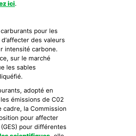
ez ici
.
s carburants pour les
d’affecter des valeurs
r intensité carbone.
nce, sur le marché
ue les sables
iquéfié.
rburants, adopté en
e les émissions de C02
ce cadre, la Commission
sition pour affecter
 (GES) pour différentes
es scientifiques
, elle