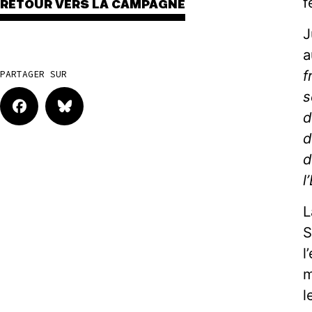
f
RETOUR VERS LA CAMPAGNE
J
a
f
PARTAGER SUR
s
d
d
d
l
L
S
l
m
l