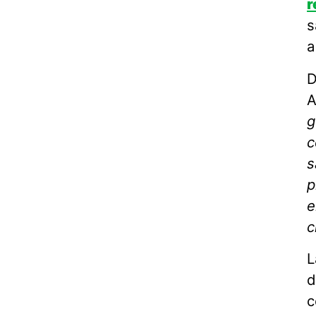
r
s
a
D
A
g
c
s
p
e
c
L
d
c