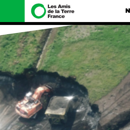
N
Nous connaître
Nos camp
Histoire
Total, rendez-
tribunal
Manifeste
Gaz « naturel »
enfumage
Missions et méthodes
Mode : une te
Valeurs
destructrice
Équipes et
Gaz au Mozambi
fonctionnement
violence TOTAL
Le réseau dans le monde
Nos autres ca
Nos alliés
Je soutiens les Amis de la
Terre