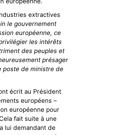
ion européenne.
ndustries extractives
in le gouvernement
ission européenne, ce
rivilégier les intérêts
riment des peuples et
malheureusement présager
e poste de ministre de
ont écrit au Président
nements européens –
ssion européenne pour
ela fait suite à une
ma lui demandant de