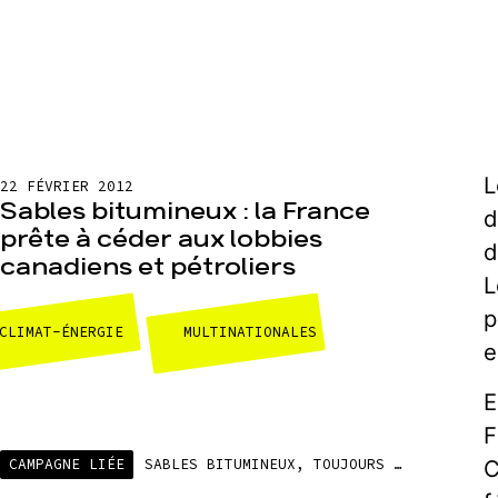
L
22 FÉVRIER 2012
Sables bitumineux : la France
d
prête à céder aux lobbies
d
canadiens et pétroliers
L
p
CLIMAT-ÉNERGIE
MULTINATIONALES
e
E
F
C
CAMPAGNE LIÉE
SABLES BITUMINEUX, TOUJOURS PLUS LOIN, TOUJOURS PLUS SALE !