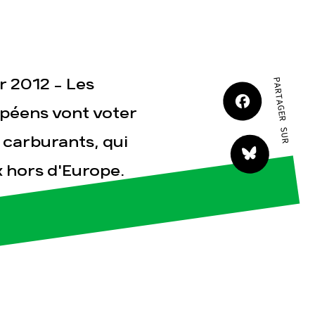
JE M'IMPLIQUE
r 2012 - Les
PARTAGER SUR
péens vont voter
s carburants, qui
tact
x hors d'Europe.