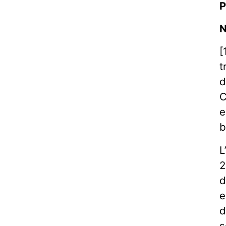
P
N
[
t
d
C
e
b
L
2
d
e
d
s