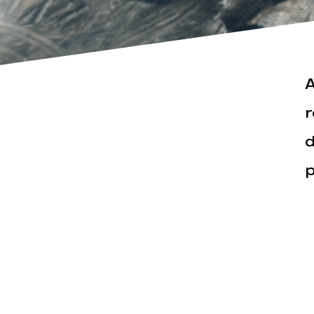
A
r
d
Actualités
Espace pr
p