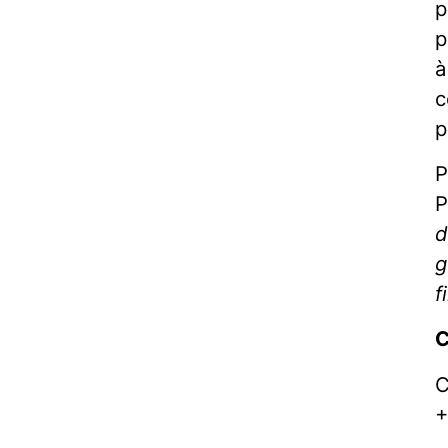
p
p
à
c
p
P
P
d
g
f
C
C
+