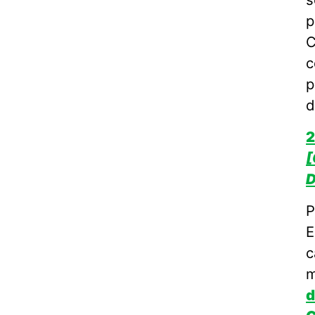
p
C
c
p
d
2
[
D
P
E
c
m
d