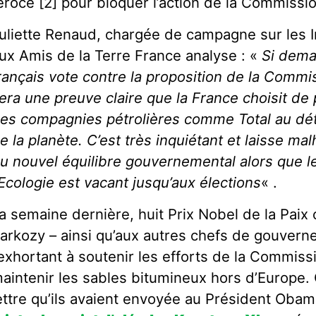
éroce [2] pour bloquer l’action de la Commiss
uliette Renaud, chargée de campagne sur les I
ux Amis de la Terre France analyse : «
Si dema
rançais vote contre la proposition de la Comm
era une preuve claire que la France choisit de p
es compagnies pétrolières comme Total au dét
e la planète. C’est très inquiétant et laisse 
u nouvel équilibre gouvernemental alors que l
’Ecologie est vacant jusqu’aux élections
« .
a semaine dernière, huit Prix Nobel de la Paix 
arkozy – ainsi qu’aux autres chefs de gouver
’exhortant à soutenir les efforts de la Commi
aintenir les sables bitumineux hors d’Europe. C
ettre qu’ils avaient envoyée au Président Oba