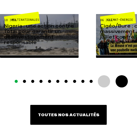
MULTINATIONALES
CLIMAT-ÉNERGIE
10 JUIL
06 JUIL
Nigeria : une action contre
Cigéo/Bure : 
Total pour garantir un
massivement a
désinvestissement
juillet contre
responsable
nucléaire
TOUTES NOS ACTUALITÉS