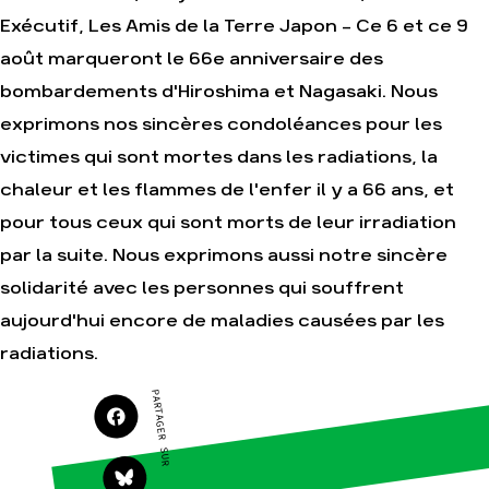
Exécutif, Les Amis de la Terre Japon - Ce 6 et ce 9
Agir
Nos thématiques
août marqueront le 66e anniversaire des
Faire un don
Climat – Énergie
bombardements d'Hiroshima et Nagasaki. Nous
S'engager sur le
Surproduction
terrain
exprimons nos sincères condoléances pour les
Agriculture
Agir au quotidien
victimes qui sont mortes dans les radiations, la
Finance
Soutenir les
chaleur et les flammes de l'enfer il y a 66 ans, et
campagnes
Multinationales
pour tous ceux qui sont morts de leur irradiation
Transmettre tout ou
Forêts
partie de son
par la suite. Nous exprimons aussi notre sincère
patrimoine
solidarité avec les personnes qui souffrent
Télécharger
gratuitement les
aujourd'hui encore de maladies causées par les
guides éco-citoyens
radiations.
PARTAGER SUR
Actualités
Groupes
locaux
Espace presse
Publications