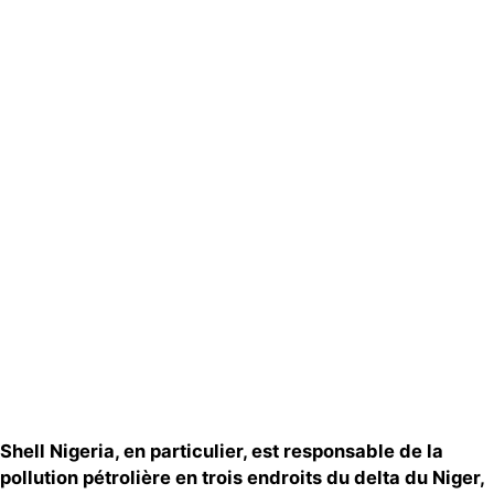
Actualités
Groupes
locaux
Espace presse
Publications
Contact
Shell Nigeria, en particulier, est responsable de la
pollution pétrolière en trois endroits du delta du Niger,