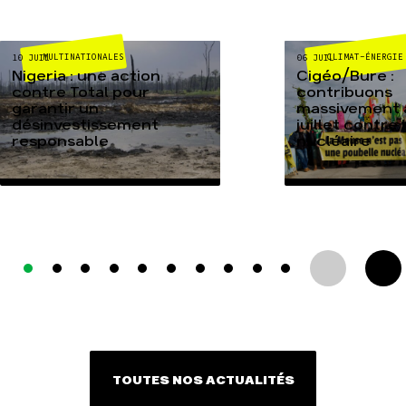
MULTINATIONALES
CLIMAT-ÉNERGIE
10 JUIL
06 JUIL
Nigeria : une action
Cigéo/Bure :
contre Total pour
contribuons
garantir un
massivement a
désinvestissement
juillet contre
responsable
nucléaire
TOUTES NOS ACTUALITÉS