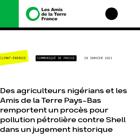
Nous connaître
Nos
campagnes
CLIMAT-ÉNERGIE
COMMUNIQUÉ DE PRESSE
29 JANVIER 2021
Histoire
Total, rendez-vous
Manifeste
au tribunal
Missions et
Gaz « naturel », le
méthodes
grand enfumage
Des agriculteurs nigérians et les
Valeurs
Mode : une
tendance
Amis de la Terre Pays-Bas
Équipes et
destructrice
fonctionnement
remportent un procès pour
Gaz au
Le réseau dans le
Mozambique, la
monde
pollution pétrolière contre Shell
violence TOTAL(e)
Nos alliés
Nos autres
dans un jugement historique
campagnes
Je soutiens les
Amis de la Terre