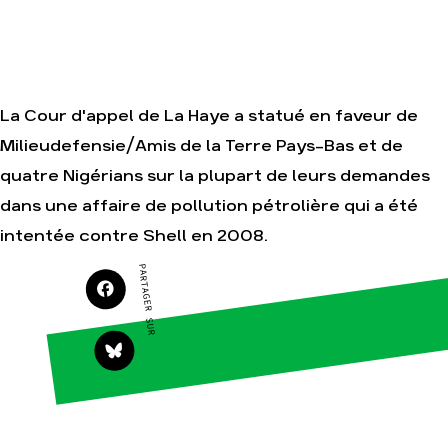
Agir
Nos
thématiques
La Cour d'appel de La Haye a statué en faveur de
Faire un don
Climat – Énergie
Milieudefensie/Amis de la Terre Pays-Bas et de
S'engager sur le
terrain
Surproduction
quatre Nigérians sur la plupart de leurs demandes
Agir au quotidien
Agriculture
dans une affaire de pollution pétrolière qui a été
Soutenir les
Finance
campagnes
intentée contre Shell en 2008.
Multinationales
Transmettre tout
PARTAGER SUR
ou partie de son
Forêts
patrimoine
Télécharger
gratuitement les
guides éco-
citoyens