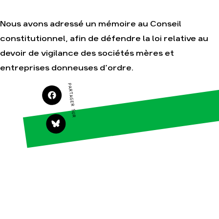
Nous avons adressé un mémoire au Conseil
Agir
Nos
constitutionnel, afin de défendre la loi relative au
thématiques
Faire un don
devoir de vigilance des sociétés mères et
Climat – Énergie
S'engager sur le
entreprises donneuses d’ordre.
terrain
Surproduction
Agir au quotidien
Agriculture
PARTAGER SUR
Soutenir les
Finance
campagnes
Multinationales
Transmettre tout ou
partie de son
Forêts
patrimoine
Télécharger
gratuitement les
guides éco-citoyens
Actualités
Groupes
locaux
Espace presse