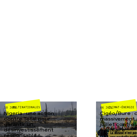
MULTINATIONALES
CLIMAT-ÉNERGIE
10 JUIL
06 JUIL
Nigeria : une action
Cigéo/Bure : 
contre Total pour
massivement a
garantir un
juillet contre
désinvestissement
nucléaire
responsable