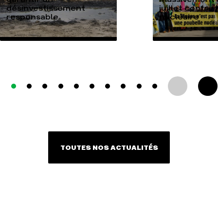
désinvestissement
juillet contre
responsable
nucléaire
TOUTES NOS ACTUALITÉS