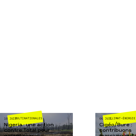
MULTINATIONALES
CLIMAT-ÉNERGIE
10 JUIL
06 JUIL
Nigeria : une action
Cigéo/Bure :
contre Total pour
contribuons
garantir un
massivement a