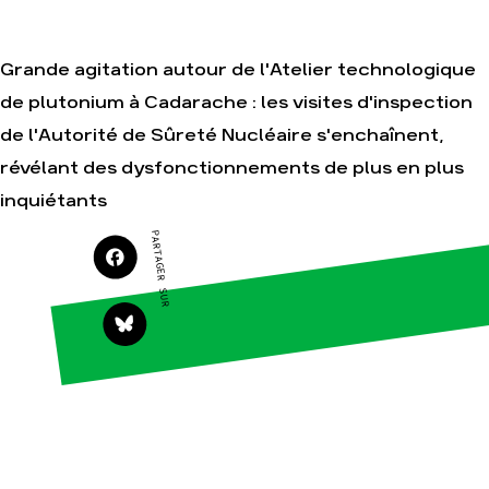
Je soutiens les
Amis de la Terre
Grande agitation autour de l'Atelier technologique
de plutonium à Cadarache : les visites d'inspection
Agir
Nos
de l'Autorité de Sûreté Nucléaire s'enchaînent,
thématiques
Faire un don
révélant des dysfonctionnements de plus en plus
Climat – Énergie
S'engager sur le
inquiétants
terrain
Surproduction
Agir au quotidien
Agriculture
PARTAGER SUR
Soutenir les
Finance
campagnes
Multinationales
Transmettre tout
ou partie de son
Forêts
patrimoine
Télécharger
gratuitement les
guides éco-
citoyens