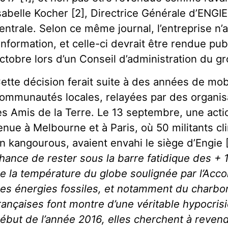
sabelle Kocher [2], Directrice Générale d’ENGIE
entrale. Selon ce même journal, l’entreprise n
’information, et celle-ci devrait être rendue pub
ctobre lors d’un Conseil d’administration du g
ette décision ferait suite à des années de mob
ommunautés locales, relayées par des organis
es Amis de la Terre. Le 13 septembre, une actio
enue à Melbourne et à Paris, où 50 militants c
n kangourous, avaient envahi le siège d’Engie [
hance de rester sous la barre fatidique des + 
e la température du globe soulignée par l’Accord
es énergies fossiles, et notamment du charbon
rançaises font montre d’une véritable hypocris
ébut de l’année 2016, elles cherchent à revend