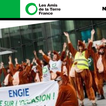
N
Nous connaître
Nos camp
Histoire
Total, rendez-
tribunal
Manifeste
Gaz « naturel »
enfumage
Missions et méthodes
Mode : une te
Valeurs
destructrice
Équipes et
Gaz au Mozambi
fonctionnement
violence TOTAL
Le réseau dans le monde
Nos autres ca
Nos alliés
Je soutiens les Amis de la
Terre