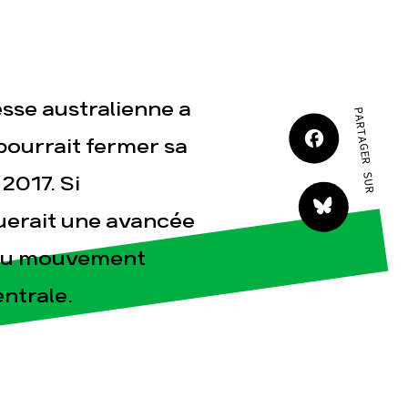
JE M'IMPLIQUE
esse australienne a
PARTAGER SUR
pourrait fermer sa
2017. Si
tact
querait une avancée
e du mouvement
entrale.