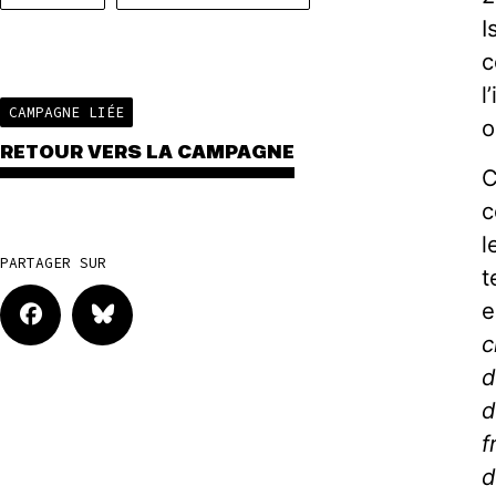
I
c
l
CAMPAGNE LIÉE
o
RETOUR VERS LA CAMPAGNE
C
c
l
PARTAGER SUR
t
e
c
d
d
f
d