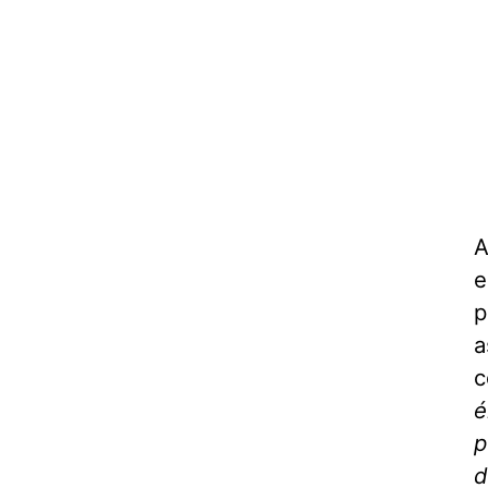
A
e
p
a
c
é
p
d