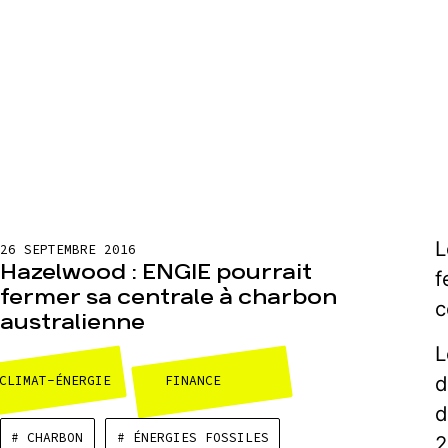
L
26 SEPTEMBRE 2016
Hazelwood : ENGIE pourrait
f
fermer sa centrale à charbon
c
australienne
L
d
CLIMAT-ÉNERGIE
FINANCE
d
# CHARBON
# ÉNERGIES FOSSILES
2