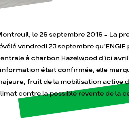
ontreuil, le 26 septembre 2016 – La pr
évélé vendredi 23 septembre qu'ENGIE 
entrale à charbon Hazelwood d'ici avril 
esse
Publications
Con
'information était confirmée, elle mar
ajeure, fruit de la mobilisation activ
limat contre la possible revente de la c