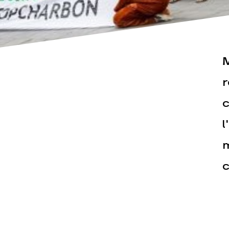
M
r
c
Actualités
Espace pr
l
m
c