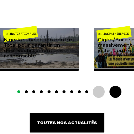
MULTINATIONALES
CLIMAT-ÉNERGIE
10 JUIL
06 JUIL
Nigeria : une action contre
Cigéo/Bure : 
Total pour garantir un
massivement a
désinvestissement
juillet contre
responsable
nucléaire
TOUTES NOS ACTUALITÉS