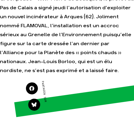
Agir
Nos thématiques
Pas de Calais a signé jeudi l’autorisation d’exploiter
Faire un don
Climat – Énergie
un nouvel incinérateur à Arques (62). Joliment
S'engager sur le terrain
Surproduction
nommé FLAMOVAL, l’installation est un accroc
Agir au quotidien
Agriculture
sérieux au Grenelle de l’Environnement puisqu’elle
Soutenir les
Finance
figure sur la carte dressée l’an dernier par
campagnes
Multinationales
l’Alliance pour la Planète des « points chauds »
Transmettre tout ou
partie de son
Forêts
nationaux. Jean-Louis Borloo, qui est un élu
patrimoine
nordiste, ne s’est pas exprimé et a laissé faire.
Télécharger
gratuitement les
guides éco-citoyens
PARTAGER SUR
Actualités
Groupes locaux
Espace presse
Publications
Contact