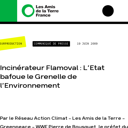
Nous connaître
Nos campagnes
SURPRODUCTION
COMMUNIQUÉ DE PRESSE
19 JUIN 2009
Histoire
Total, rendez-vous au
tribunal
Manifeste
Gaz « naturel », le
grand enfumage
Missions et méthodes
Incinérateur Flamoval : L’Etat
Mode : une tendance
Valeurs
destructrice
bafoue le Grenelle de
Équipes et
Gaz au Mozambique, la
fonctionnement
l’Environnement
violence TOTAL(e)
Le réseau dans le
Nos autres campagnes
monde
Nos alliés
Je soutiens les Amis de
la Terre
Par le Réseau Action Climat – Les Amis de la Terre –
Greenpeace - WWF Pierre de Bousquet, le préfet du