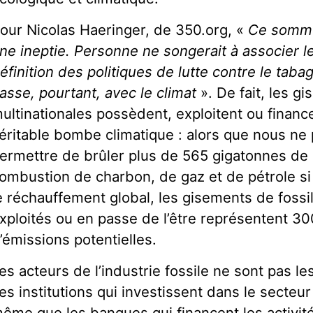
our Nicolas Haeringer, de 350.org, «
Ce somme
ne ineptie. Personne ne songerait à associer les
éfinition des politiques de lutte contre le taba
asse, pourtant, avec le climat
». De fait, les 
ultinationales possèdent, exploitent ou finan
éritable bombe climatique : alors que nous n
ermettre de brûler plus de 565 gigatonnes de 
ombustion de charbon, de gaz et de pétrole s
e réchauffement global, les gisements de fossi
xploités ou en passe de l’être représentent 3
’émissions potentielles.
es acteurs de l’industrie fossile ne sont pas l
es institutions qui investissent dans le secteur
ême que les banques qui financent les activit