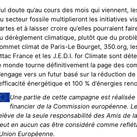
ul doute qu’au cours des mois qui viennent, l
u secteur fossile multiplieront les initiatives vi
artes et à laisser croire qu’elles pourraient fair
u dérèglement climatique, plutôt que du probl
ommet climat de Paris-Le Bourget, 350.org, les
ttac France et les J.E.D.I. for Climate sont dé
e monde tourne définitivement la page des com
’engage vers un futur basé sur la réduction d
’efficacité énergétique et 100 % d’énergies ren
Une partie de cette campagne est réalisée 
financier de la Commission européenne. L
elève de la seule responsabilité des Amis de l
eut en aucun cas être considéré comme refléta
’Union Européenne.