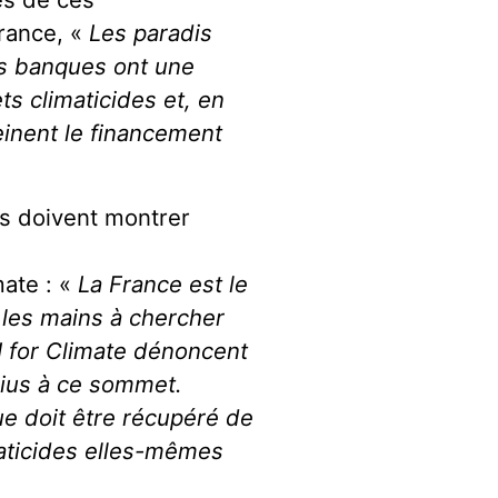
rance, «
Les paradis
les banques ont une
ts climaticides et, en
einent le financement
us doivent montrer
mate : «
La France est le
r les mains à chercher
.I for Climate dénoncent
bius à ce sommet.
que doit être récupéré de
maticides elles-mêmes