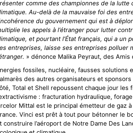
résenter comme des championnes de la lutte 
limatique. Au-delà de la mauvaise foi des entre
’incohérence du gouvernement qui est à déplor
ultiplie les appels à l’étranger pour lutter con
limatique, et pourtant l’État français, qui a un
es entreprises, laisse ses entreprises polluer
’étranger.
» dénonce Malika Peyraut, des Amis d
nergies fossiles, nucléaire, fausses solutions e
almarès des autres organisateurs et sponsors 
ôté, Total et Shell repoussent chaque jour les 
’extractivisme : fracturation hydraulique, forage 
rcelor Mittal est le principal émetteur de gaz à
rance. Vinci est prêt à tout pour bétonner le 
t construire l’aéroport de Notre Dame Des Lan
cologique et climatique.