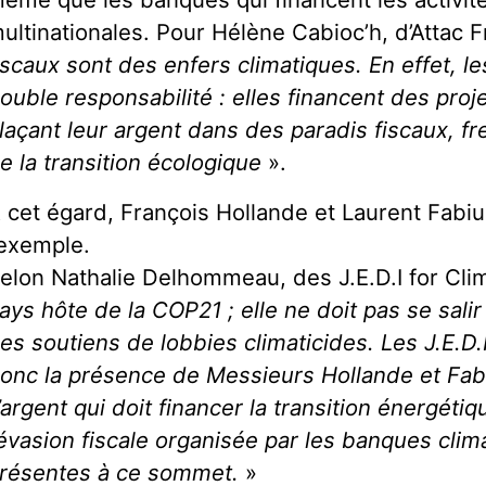
ultinationales. Pour Hélène Cabioc’h, d’Attac F
iscaux sont des enfers climatiques. En effet, 
ouble responsabilité : elles financent des proje
laçant leur argent dans des paradis fiscaux, fr
e la transition écologique
».
 cet égard, François Hollande et Laurent Fabi
’exemple.
elon Nathalie Delhommeau, des J.E.D.I for Cli
ays hôte de la COP21 ; elle ne doit pas se sali
es soutiens de lobbies climaticides. Les J.E.D
onc la présence de Messieurs Hollande et Fa
’argent qui doit financer la transition énergéti
’évasion fiscale organisée par les banques cli
résentes à ce sommet.
»