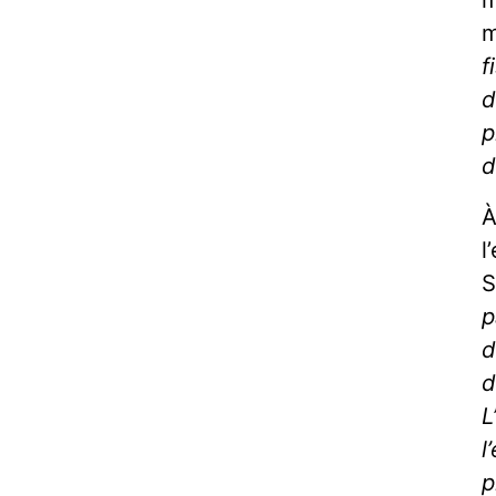
m
f
d
p
d
À
l
S
p
d
d
L
l
p