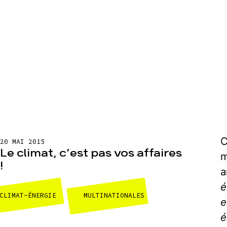
C
20 MAI 2015
Le climat, c’est pas vos affaires
m
!
a
é
CLIMAT-ÉNERGIE
MULTINATIONALES
e
é