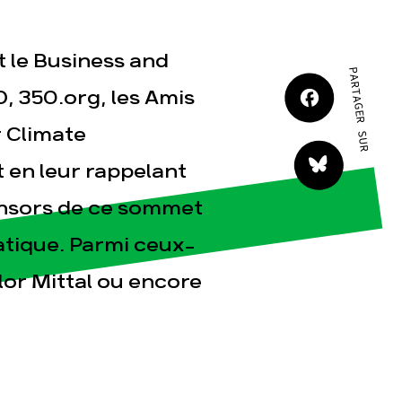
JE M'IMPLIQUE
 le Business and
PARTAGER SUR
, 350.org, les Amis
or Climate
t en leur rappelant
tact
onsors de ce sommet
tique. Parmi ceux-
elor Mittal ou encore