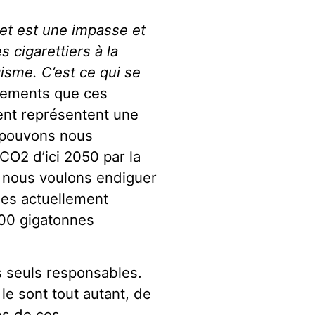
t est une impasse et
 cigarettiers à la
gisme. C’est ce qui se
gisements que ces
cent représentent une
e pouvons nous
CO2 d’ici 2050 par la
i nous voulons endiguer
les actuellement
000 gigatonnes
es seuls responsables.
 le sont tout autant, de
és de ces