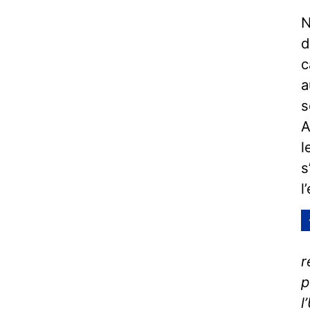
N
d
c
a
s
A
l
s
l
r
p
l