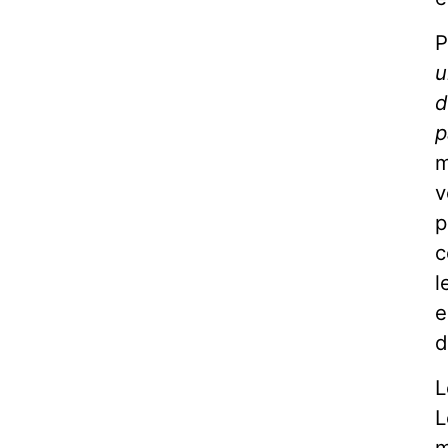
P
u
d
p
m
v
p
c
l
e
d
L
L
m