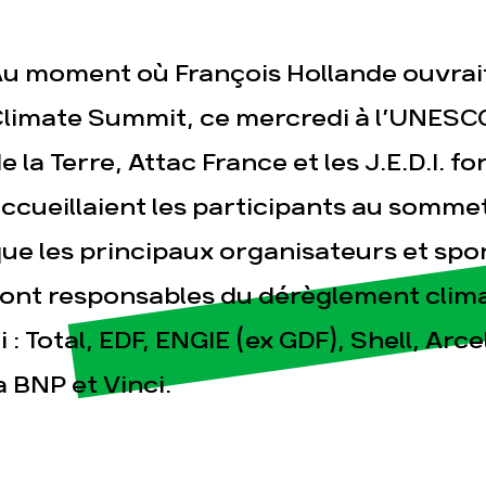
u moment où François Hollande ouvrait
limate Summit, ce mercredi à l’UNESCO
e la Terre, Attac France et les J.E.D.I. f
ccueillaient les participants au somme
esse
Publications
Con
ue les principaux organisateurs et sp
ont responsables du dérèglement clima
i : Total, EDF, ENGIE (ex GDF), Shell, Arc
a BNP et Vinci.