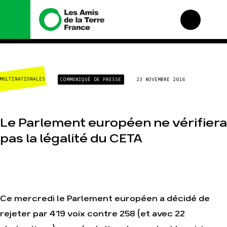
Nous connaître
Nos campagnes
MULTINATIONALES
COMMUNIQUÉ DE PRESSE
23 NOVEMBRE 2016
Histoire
Total, rendez-vous au
tribunal
Manifeste
Gaz « naturel », le
grand enfumage
Missions et méthodes
Le Parlement européen ne vérifiera
Mode : une tendance
Valeurs
destructrice
pas la légalité du CETA
Équipes et
Gaz au Mozambique, la
fonctionnement
violence TOTAL(e)
Le réseau dans le
Nos autres campagnes
monde
Nos alliés
Je soutiens les Amis de
Ce mercredi le Parlement européen a décidé de
la Terre
rejeter par 419 voix contre 258 (et avec 22