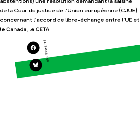
abstentions) une résolution demandant la saisine
Agir
Nos thématiques
de la Cour de justice de l’Union européenne (CJUE)
Faire un don
Climat – Énergie
concernant l’accord de libre-échange entre l’UE et
S'engager sur le
Surproduction
le Canada, le CETA.
terrain
Agriculture
Agir au quotidien
PARTAGER SUR
Finance
Soutenir les
campagnes
Multinationales
Transmettre tout ou
Forêts
partie de son
patrimoine
Télécharger
gratuitement les
guides éco-citoyens
Actualités
Groupes locaux
Espace presse
Publications