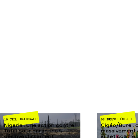
MULTINATIONALES
CLIMAT-ÉNERGIE
10 JUIL
06 JUIL
Nigeria : une action contre
Cigéo/Bure : 
Total pour garantir un
massivement a
désinvestissement
juillet contre