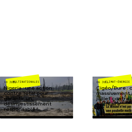
MULTINATIONALES
CLIMAT-ÉNERGIE
10 JUIL
06 JUIL
Nigeria : une action
Cigéo/Bure : 
contre Total pour
massivement a
garantir un
juillet contre
désinvestissement
nucléaire
responsable