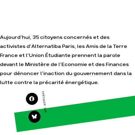
Agir
Nos
thématiques
Faire un don
Climat – Énergie
Aujourd’hui, 35 citoyens concernés et des
S'engager sur le
terrain
Surproduction
activistes d’Alternatiba Paris, les Amis de la Terre
Agir au quotidien
Agriculture
France et l’Union Étudiante prennent la parole
Soutenir les
Finance
devant le Ministère de l’Economie et des Finances
campagnes
Multinationales
pour dénoncer l’inaction du gouvernement dans la
Transmettre tout ou
partie de son
Forêts
lutte contre la précarité énergétique.
patrimoine
Télécharger
PARTAGER SUR
gratuitement les
guides éco-citoyens
Actualités
Groupes
locaux