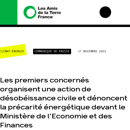
Nous connaître
Nos campagnes
CLIMAT-ÉNERGIE
COMMUNIQUÉ DE PRESSE
17 NOVEMBRE 2023
Histoire
Total, rendez-vous
au tribunal
Manifeste
Gaz « naturel », le
grand enfumage
Missions et
méthodes
Mode : une tendance
Les premiers concernés
destructrice
Valeurs
organisent une action de
Gaz au Mozambique,
Équipes et
la violence TOTAL(e)
fonctionnement
désobéissance civile et dénoncent
Nos autres
Le réseau dans le
la précarité énergétique devant le
campagnes
monde
Ministère de l’Economie et des
Nos alliés
Je soutiens les Amis
Finances
de la Terre