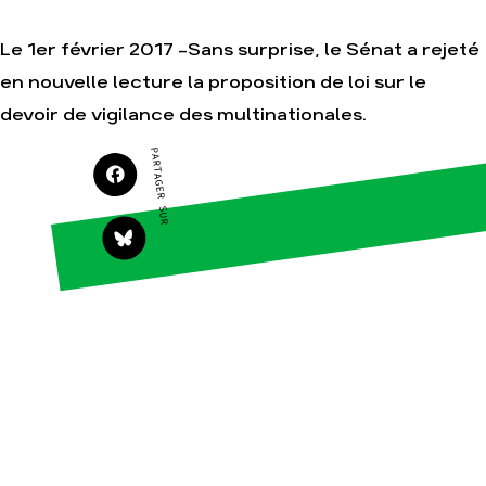
Le 1er février 2017 -Sans surprise, le Sénat a rejeté
Agir
Nos
en nouvelle lecture la proposition de loi sur le
thématiques
Faire un don
devoir de vigilance des multinationales.
Climat – Énergie
S'engager sur le
terrain
Surproduction
PARTAGER SUR
Agir au quotidien
Agriculture
Soutenir les
Finance
campagnes
Multinationales
Transmettre tout ou
partie de son
Forêts
patrimoine
Télécharger
gratuitement les
guides éco-citoyens
Actualités
Groupes
locaux
Espace presse