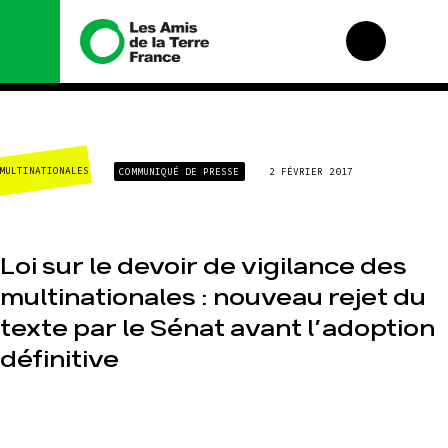
Nous connaître
Nos campagnes
MULTINATIONALES
COMMUNIQUÉ DE PRESSE
2 FÉVRIER 2017
Histoire
Total, rendez-vous
au tribunal
Manifeste
Gaz « naturel », le
grand enfumage
Missions et
méthodes
Loi sur le devoir de vigilance des
Mode : une tendance
destructrice
Valeurs
multinationales : nouveau rejet du
Gaz au Mozambique,
Équipes et
la violence TOTAL(e)
fonctionnement
texte par le Sénat avant l’adoption
Nos autres
Le réseau dans le
définitive
campagnes
monde
Nos alliés
Je soutiens les Amis
de la Terre