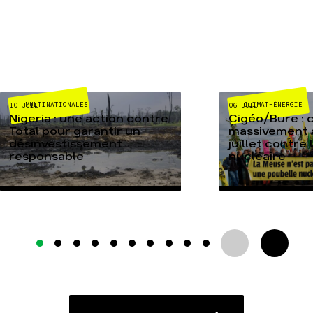
MULTINATIONALES
CLIMAT-ÉNERGIE
10 JUIL
06 JUIL
Nigeria : une action contre
Cigéo/Bure : 
Total pour garantir un
massivement a
désinvestissement
juillet contre
responsable
nucléaire