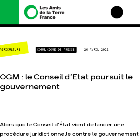
Nous connaître
Nos campagnes
AGRICULTURE
COMMUNIQUÉ DE PRESSE
20 AVRIL 2021
Histoire
Total, rendez-vous au
tribunal
Manifeste
Gaz « naturel », le
grand enfumage
Missions et méthodes
OGM : le Conseil d’Etat poursuit le
Mode : une tendance
Valeurs
destructrice
gouvernement
Équipes et
Gaz au Mozambique, la
fonctionnement
violence TOTAL(e)
Le réseau dans le
Nos autres campagnes
monde
Nos alliés
Je soutiens les Amis
Alors que le Conseil d’État vient de lancer une
de la Terre
procédure juridictionnelle contre le gouvernement