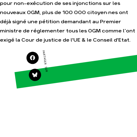
pour non-exécution de ses injonctions sur les
Agir
Nos thématiques
nouveaux OGM, plus de 100 000 citoyen·nes ont
Faire un don
Climat – Énergie
déjà signé une pétition demandant au Premier
S'engager sur le
Surproduction
ministre de réglementer tous les OGM comme l’ont
terrain
Agriculture
exigé la Cour de justice de l'UE & le Conseil d'Etat.
Agir au quotidien
Finance
Soutenir les
PARTAGER SUR
campagnes
Multinationales
Transmettre tout ou
Forêts
partie de son
patrimoine
Télécharger
gratuitement les
guides éco-citoyens
Actualités
Groupes
locaux
Espace presse
Publications