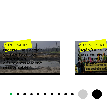
MULTINATIONALES
CLIMAT-ÉNERGIE
10 JUIL
06 JUIL
Nigeria : une action
Cigéo/Bure : 
contre Total pour
massivement a
garantir un
juillet contre
désinvestissement
nucléaire
responsable