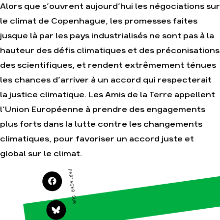
Alors que s’ouvrent aujourd’hui les négociations sur
le climat de Copenhague, les promesses faites
Agir
Nos
jusque là par les pays industrialisés ne sont pas à la
thématiques
Faire un don
hauteur des défis climatiques et des préconisations
Climat – Énergie
S'engager sur le
des scientifiques, et rendent extrêmement ténues
terrain
Surproduction
les chances d’arriver à un accord qui respecterait
Agir au quotidien
Agriculture
la justice climatique. Les Amis de la Terre appellent
Soutenir les
Finance
campagnes
l’Union Européenne à prendre des engagements
Multinationales
Transmettre tout ou
partie de son
plus forts dans la lutte contre les changements
Forêts
patrimoine
climatiques, pour favoriser un accord juste et
Télécharger
gratuitement les
global sur le climat.
guides éco-citoyens
PARTAGER SUR
Actualités
Groupes
locaux
Espace presse