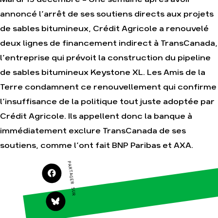
annoncé l’arrêt de ses soutiens directs aux projets
Agir
Nos thématiques
de sables bitumineux, Crédit Agricole a renouvelé
Faire un don
Climat – Énergie
deux lignes de financement indirect à TransCanada,
S'engager sur le
Surproduction
terrain
l’entreprise qui prévoit la construction du pipeline
Agriculture
Agir au quotidien
de sables bitumineux Keystone XL. Les Amis de la
Finance
Soutenir les
Terre condamnent ce renouvellement qui confirme
campagnes
Multinationales
l’insuffisance de la politique tout juste adoptée par
Transmettre tout ou
Forêts
partie de son
Crédit Agricole. Ils appellent donc la banque à
patrimoine
immédiatement exclure TransCanada de ses
Télécharger
gratuitement les
guides éco-citoyens
soutiens, comme l’ont fait BNP Paribas et AXA.
PARTAGER SUR
Actualités
Groupes
locaux
Espace presse