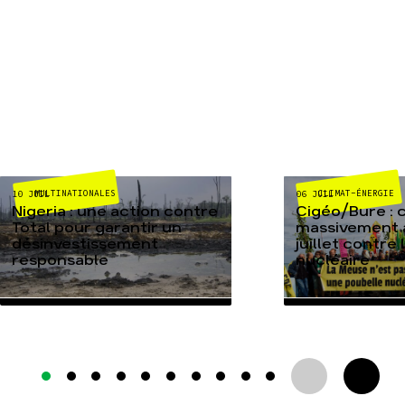
MULTINATIONALES
CLIMAT-ÉNERGIE
10 JUIL
06 JUIL
Nigeria : une action contre
Cigéo/Bure : 
Total pour garantir un
massivement a
désinvestissement
juillet contre
responsable
nucléaire